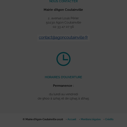
NOUS CONTACTER
Mairie d’Agon Coutainville
2, avenue Louis Périer
50230 Agon Coutainville
02 33 47 07 56
HORAIRES D’OUVERTURE
Permanence :
du lundi au vendredi
de 9h00 à 12h15 et de 13h45 à 16h45
© Mairie d'Agon-Coutainville 2026
Accueil
Mentions légales
Crédits