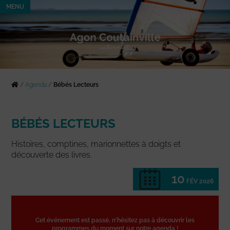
MENU
/
Agenda
/
Bébés Lecteurs
BÉBÉS LECTEURS
Histoires, comptines, marionnettes à doigts et
découverte des livres.
10
FÉV 2026
Cet événement est passé, n'hésitez pas à découvrir les
programmes du moment sur notre agenda !