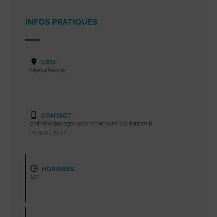
INFOS PRATIQUES
LIEU
Mediathèque
CONTACT
bibliotheque.agon@communaute-coutances.fr
02 33 47 30 77
HORAIRES
10h