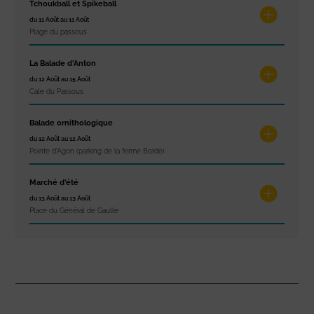
Tchoukball et Spikeball
du 11 Août au 11 Août
Plage du passous
La Balade d’Anton
du 12 Août au 15 Août
Cale du Passous
Balade ornithologique
du 12 Août au 12 Août
Pointe d'Agon (parking de la ferme Borde)
Marché d’été
du 13 Août au 13 Août
Place du Général de Gaulle