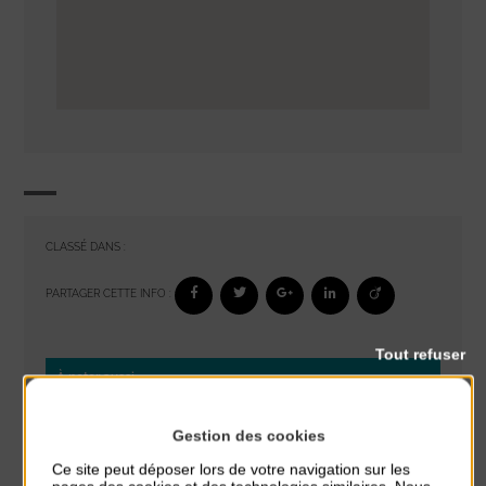
CLASSÉ DANS :
PARTAGER CETTE INFO :
Tout refuser
À noter aussi
Glisse & Environnement
Gestion des cookies
du 9 Août au 9 Août
Ce site peut déposer lors de votre navigation sur les
Place du Général de Gaulle