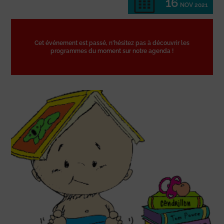
16
NOV 2021
Cet événement est passé, n'hésitez pas à découvrir les
programmes du moment sur notre agenda !