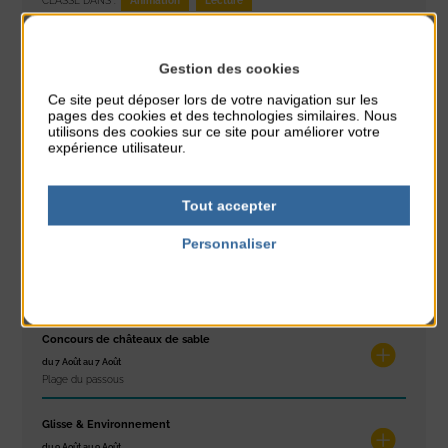
CLASSÉ DANS :
PARTAGER CETTE INFO :
Gestion des cookies
Ce site peut déposer lors de votre navigation sur les
pages des cookies et des technologies similaires. Nous
À noter aussi
utilisons des cookies sur ce site pour améliorer votre
expérience utilisateur.
Réveil musculaire
du 3 Août au 7 Août
Tout accepter
Plage du passous
Personnaliser
Stretching
Politique de confidentialité
du 3 Août au 7 Août
Plage du passous
Concours de châteaux de sable
du 7 Août au 7 Août
Plage du passous
Glisse & Environnement
du 9 Août au 9 Août