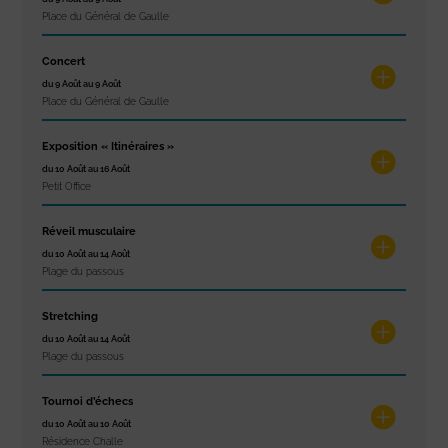
Place du Général de Gaulle
Concert
du 9 Août au 9 Août
Place du Général de Gaulle
Exposition « Itinéraires »
du 10 Août au 16 Août
Petit Office
Réveil musculaire
du 10 Août au 14 Août
Plage du passous
Stretching
du 10 Août au 14 Août
Plage du passous
Tournoi d’échecs
du 10 Août au 10 Août
Résidence Challe