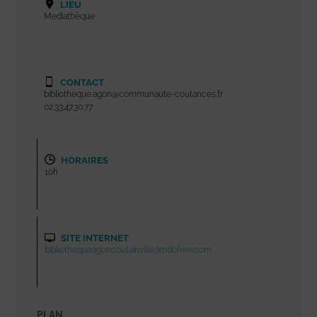
LIEU
Mediathèque
CONTACT
bibliotheque.agon@communaute-coutances.fr
02.33.47.30.77
HORAIRES
10h
SITE INTERNET
bibliothequeagoncoutainville.jimdofree.com
PLAN