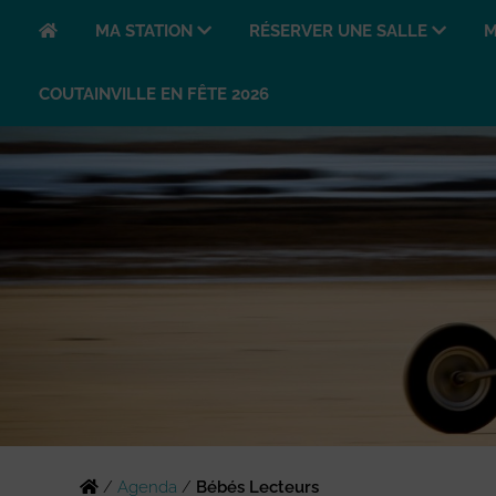
MA STATION
RÉSERVER UNE SALLE
M
COUTAINVILLE EN FÊTE 2026
/
Agenda
/
Bébés Lecteurs