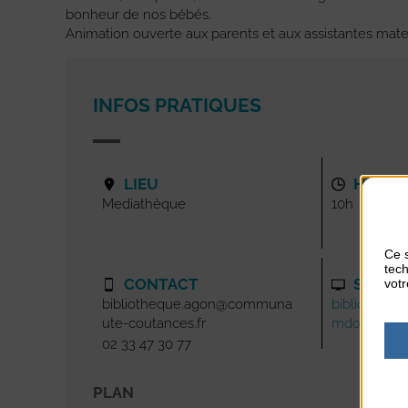
bonheur de nos bébés.
Animation ouverte aux parents et aux assistantes mate
INFOS PRATIQUES
LIEU
HORAI
Mediathèque
10h
Ce s
tech
CONTACT
SITE I
votr
bibliotheque.agon@communa
bibliotheque
ute-coutances.fr
mdofree.c
02 33 47 30 77
PLAN