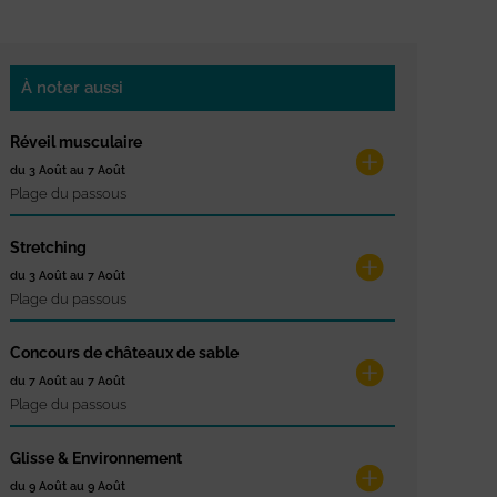
À noter aussi
Réveil musculaire
du 3 Août au 7 Août
Plage du passous
Stretching
du 3 Août au 7 Août
Plage du passous
Concours de châteaux de sable
du 7 Août au 7 Août
Plage du passous
Glisse & Environnement
du 9 Août au 9 Août