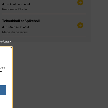
du 10 Août au 10 Août
Résidence Challe
Tchoukball et Spikeball
du 11 Août au 11 Août
Plage du passous
refuser
 des
er