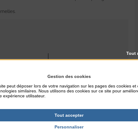
rnelles.
Tout 
RES
TARIFS
Gratuit
Gestion des cookies
ite peut déposer lors de votre navigation sur les pages des cookies et
nologies similaires. Nous utilisons des cookies sur ce site pour amélior
NTERNET
e expérience utilisateur.
agoncoutainville.ji
om
Tout accepter
Personnaliser