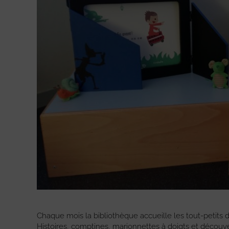
Chaque mois la bibliothèque accueille les tout-petits d
Histoires, comptines, marionnettes à doigts et découve