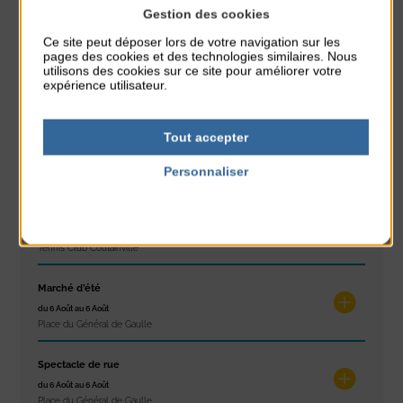
Gestion des cookies
À noter aussi
Ce site peut déposer lors de votre navigation sur les
pages des cookies et des technologies similaires. Nous
Réveil musculaire
utilisons des cookies sur ce site pour améliorer votre
du 3 Août au 7 Août
expérience utilisateur.
Plage du passous
Stretching
Tout accepter
du 3 Août au 7 Août
Personnaliser
Plage du passous
Politique de confidentialité
Les ateliers d’Isa
du 4 Août au 6 Août
Tennis Club Coutainville
Marché d’été
du 6 Août au 6 Août
Place du Général de Gaulle
Spectacle de rue
du 6 Août au 6 Août
Place du Général de Gaulle