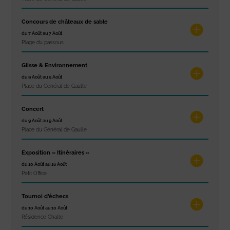
Concours de châteaux de sable
du 7 Août au 7 Août
Plage du passous
Glisse & Environnement
du 9 Août au 9 Août
Place du Général de Gaulle
Concert
du 9 Août au 9 Août
Place du Général de Gaulle
Exposition « Itinéraires »
du 10 Août au 16 Août
Petit Office
Tournoi d’échecs
du 10 Août au 10 Août
Résidence Challe