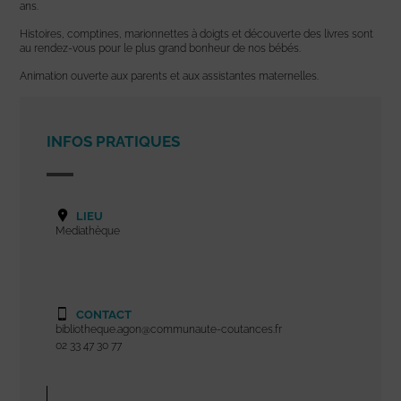
ans.
Histoires, comptines, marionnettes à doigts et découverte des livres sont
au rendez-vous pour le plus grand bonheur de nos bébés.
Animation ouverte aux parents et aux assistantes maternelles.
INFOS PRATIQUES
LIEU
Mediathèque
CONTACT
bibliotheque.agon@communaute-coutances.fr
02 33 47 30 77