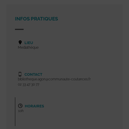
INFOS PRATIQUES
LIEU
Mediathèque
CONTACT
bibliotheque.agon@communaute-coutances.fr
02 33 47 30 77
HORAIRES
10h