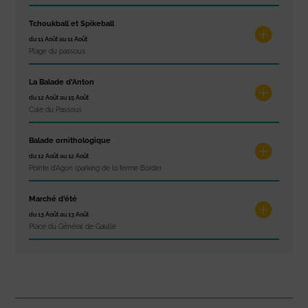
Tchoukball et Spikeball
du 11 Août au 11 Août
Plage du passous
La Balade d’Anton
du 12 Août au 15 Août
Cale du Passous
Balade ornithologique
du 12 Août au 12 Août
Pointe d'Agon (parking de la ferme Borde)
Marché d’été
du 13 Août au 13 Août
Place du Général de Gaulle