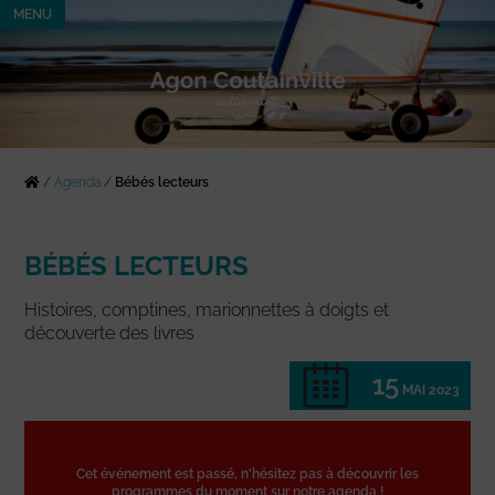
MENU
/
Agenda
/
Bébés lecteurs
BÉBÉS LECTEURS
Histoires, comptines, marionnettes à doigts et
découverte des livres
15
MAI 2023
Cet événement est passé, n'hésitez pas à découvrir les
programmes du moment sur notre agenda !