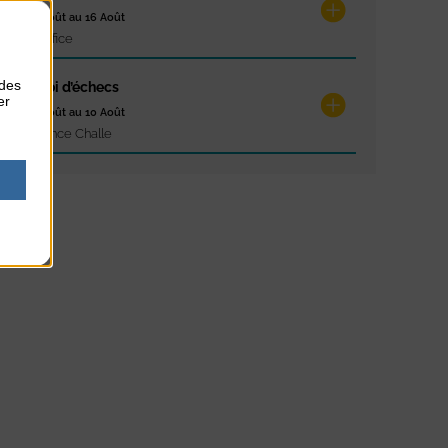
du 10 Août au 16 Août
Petit Office
 des
Tournoi d’échecs
er
du 10 Août au 10 Août
Résidence Challe