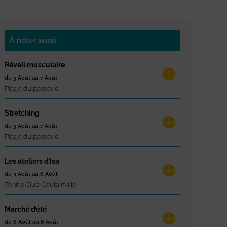
À noter aussi
Réveil musculaire
du 3 Août au 7 Août
Plage du passous
Stretching
du 3 Août au 7 Août
Plage du passous
Les ateliers d’Isa
du 4 Août au 6 Août
Tennis Club Coutainville
Marché d’été
du 6 Août au 6 Août