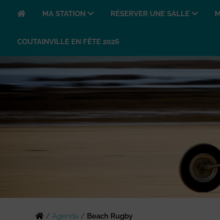
MA STATION
RÉSERVER UNE SALLE
M
COUTAINVILLE EN FÊTE 2026
/
Agenda
/
Beach Rugby