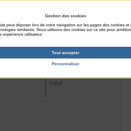
 avec le RCPC.
 chaque séance à retrouver sur les réseaux sociaux du RCPC
Gestion des cookies
ite peut déposer lors de votre navigation sur les pages des cookies et
ger un verre en bord de mer.
nologies similaires. Nous utilisons des cookies sur ce site pour amélior
e expérience utilisateur.
Tout accepter
Personnaliser
RES
TARIFS
Gratuit