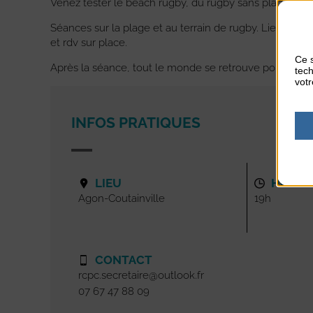
Venez tester le beach rugby, du rugby sans plaquage,
Séances sur la plage et au terrain de rugby. Lieux de
et rdv sur place.
Ce s
Après la séance, tout le monde se retrouve pour parta
tech
votr
INFOS PRATIQUES
LIEU
HORAI
Agon-Coutainville
19h
CONTACT
rcpc.secretaire@outlook.fr
07 67 47 88 09