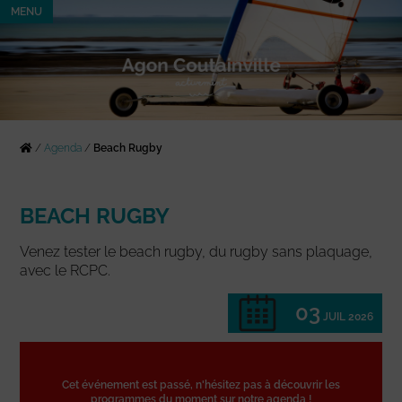
MENU
/
Agenda
/
Beach Rugby
BEACH RUGBY
Venez tester le beach rugby, du rugby sans plaquage,
avec le RCPC.
03
JUIL 2026
Cet événement est passé, n'hésitez pas à découvrir les
programmes du moment sur notre agenda !