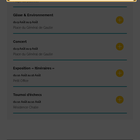
Plage du passous
Glisse & Environnement
du 9 Août au 9 Août
Place du Général de Gaulle
Concert
du 9 Août au 9 Août
Place du Général de Gaulle
Exposition « Itinéraires »
du 10 Août au 16 Août
Petit Office
Tournoi d’échecs
du 10 Août au 10 Août
Résidence Challe