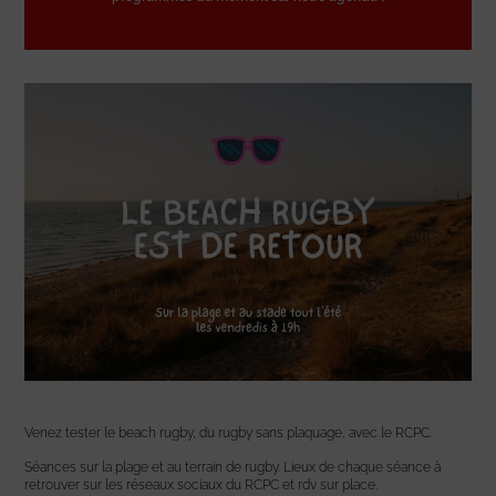
Venez tester le beach rugby, du rugby sans plaquage, avec le RCPC.
Séances sur la plage et au terrain de rugby. Lieux de chaque séance à
retrouver sur les réseaux sociaux du RCPC et rdv sur place.