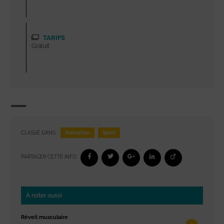
TARIFS
Gratuit
Animation
Sport
CLASSÉ DANS :
PARTAGER CETTE INFO :
À noter aussi
Réveil musculaire