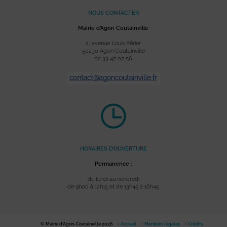
NOUS CONTACTER
Mairie d’Agon Coutainville
2, avenue Louis Périer
50230 Agon Coutainville
02 33 47 07 56
HORAIRES D’OUVERTURE
Permanence :
du lundi au vendredi
de 9h00 à 12h15 et de 13h45 à 16h45
© Mairie d'Agon-Coutainville 2026
Accueil
Mentions légales
Crédits