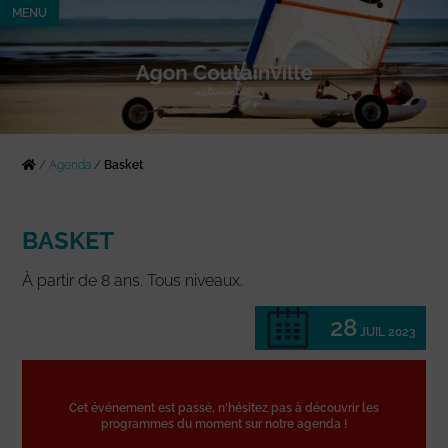
MENU
/
Agenda
/
Basket
BASKET
À partir de 8 ans. Tous niveaux.
28
JUIL 2023
Cet événement est passé, n'hésitez pas à découvrir les
programmes du moment sur notre agenda !