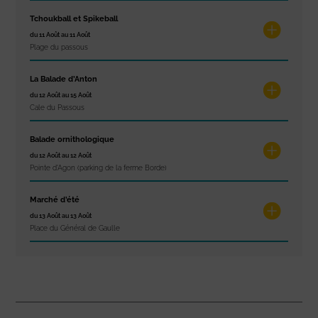
Tchoukball et Spikeball
du 11 Août au 11 Août
Plage du passous
La Balade d’Anton
du 12 Août au 15 Août
Cale du Passous
Balade ornithologique
du 12 Août au 12 Août
Pointe d'Agon (parking de la ferme Borde)
Marché d’été
du 13 Août au 13 Août
Place du Général de Gaulle