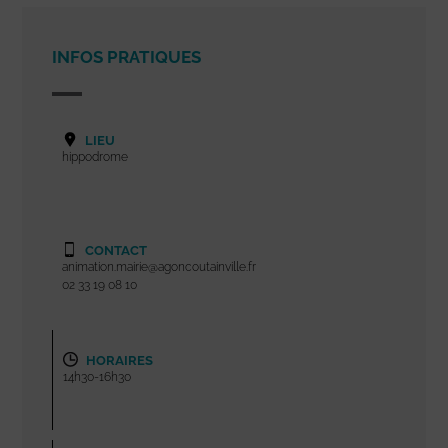
INFOS PRATIQUES
LIEU
hippodrome
CONTACT
animation.mairie@agoncoutainville.fr
02 33 19 08 10
HORAIRES
14h30-16h30