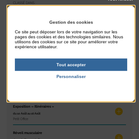
CLASSÉ DANS :
PARTAGER CETTE INFO :
Gestion des cookies
Ce site peut déposer lors de votre navigation sur les
pages des cookies et des technologies similaires. Nous
À noter aussi
utilisons des cookies sur ce site pour améliorer votre
expérience utilisateur.
Glisse & Environnement
du 9 Août au 9 Août
Tout accepter
Place du Général de Gaulle
Personnaliser
Concert
Politique de confidentialité
du 9 Août au 9 Août
Place du Général de Gaulle
Exposition « Itinéraires »
du 10 Août au 16 Août
Petit Office
Réveil musculaire