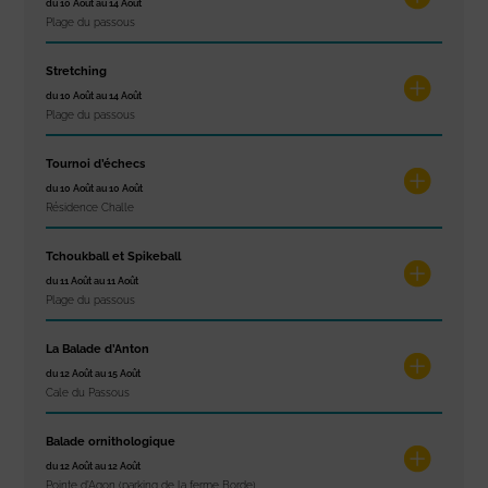
du 10 Août au 14 Août
Plage du passous
Stretching
du 10 Août au 14 Août
Plage du passous
Tournoi d’échecs
du 10 Août au 10 Août
Résidence Challe
Tchoukball et Spikeball
du 11 Août au 11 Août
Plage du passous
La Balade d’Anton
du 12 Août au 15 Août
Cale du Passous
Balade ornithologique
du 12 Août au 12 Août
Pointe d'Agon (parking de la ferme Borde)