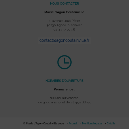
NOUS CONTACTER
Mairie d’Agon Coutainville
2, avenue Louis Périer
50230 Agon Coutainville
02 33 47 07 56
HORAIRES D’OUVERTURE
Permanence :
du lundi au vendredi
de 9h00 à 12h15 et de 13h45 à 16h45
© Mairie d'Agon-Coutainville 2026
Accueil
Mentions légales
Crédits