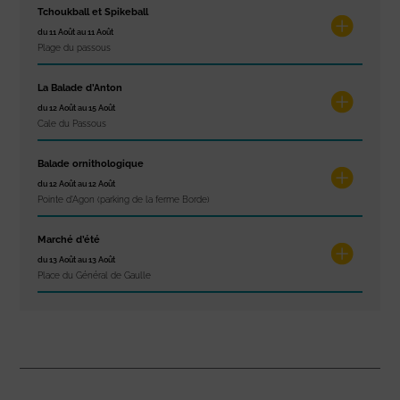
Tchoukball et Spikeball
du 11 Août au 11 Août
Plage du passous
La Balade d’Anton
du 12 Août au 15 Août
Cale du Passous
Balade ornithologique
du 12 Août au 12 Août
Pointe d'Agon (parking de la ferme Borde)
Marché d’été
du 13 Août au 13 Août
Place du Général de Gaulle