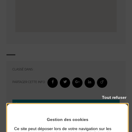
CLASSÉ DANS :
PARTAGER CETTE INFO :
Tout refuser
À noter aussi
Glisse & Environnement
Gestion des cookies
du 9 Août au 9 Août
Ce site peut déposer lors de votre navigation sur les
Place du Général de Gaulle