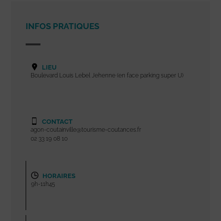
INFOS PRATIQUES
LIEU
Boulevard Louis Lebel Jehenne (en face parking super U)
CONTACT
agon-coutainville@tourisme-coutances.fr
02 33 19 08 10
HORAIRES
9h-11h45