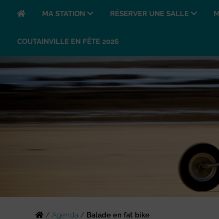
MA STATION
RÉSERVER UNE SALLE
M
COUTAINVILLE EN FÊTE 2026
/
Agenda
/
Balade en fat bike