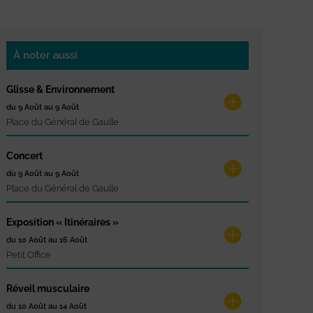
À noter aussi
Glisse & Environnement
du 9 Août au 9 Août
Place du Général de Gaulle
Concert
du 9 Août au 9 Août
Place du Général de Gaulle
Exposition « Itinéraires »
du 10 Août au 16 Août
Petit Office
Réveil musculaire
du 10 Août au 14 Août