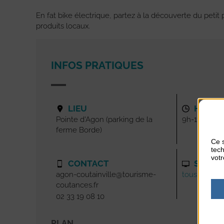
En fat bike électrique, partez à la découverte du petit
produits locaux.
INFOS PRATIQUES
LIEU
HORAI
Pointe d'Agon (parking de la
9h-11h45
ferme Borde)
Ce s
tech
votr
CONTACT
SITE I
agon-coutainville@tourisme-
tous-a-velo.
coutances.fr
02 33 19 08 10
PLAN