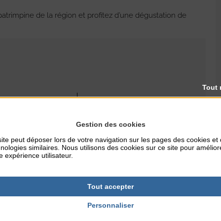
 patrimpine de la région et profitez d’une dégustation de
Tout 
RES
TARIFS
45€ - 30€ (12-14 ans)
Gestion des cookies
ite peut déposer lors de votre navigation sur les pages des cookies et
nologies similaires. Nous utilisons des cookies sur ce site pour amélior
e expérience utilisateur.
NTERNET
fr
Tout accepter
Personnaliser