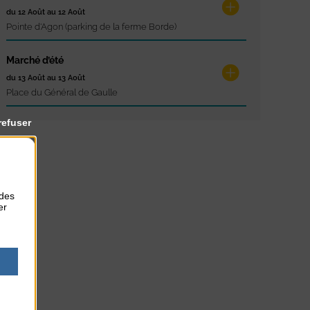
du 12 Août au 12 Août
Pointe d'Agon (parking de la ferme Borde)
Marché d’été
du 13 Août au 13 Août
Place du Général de Gaulle
refuser
 des
er