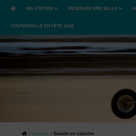
MA STATION
RÉSERVER UNE SALLE
M
COUTAINVILLE EN FÊTE 2026
/
Agenda
/
Balade en calèche