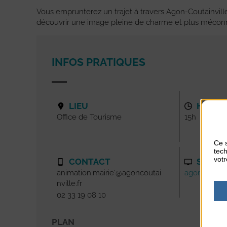
Vous emprunterez un trajet à travers Agon-Coutainvill
découvrir une image pleine de charme et plus méconn
INFOS PRATIQUES
LIEU
HORAI
Office de Tourisme
15h
Ce s
tech
votr
CONTACT
SITE I
animation.mairie'@agoncoutai
agoncoutainv
nville.fr
02 33 19 08 10
PLAN