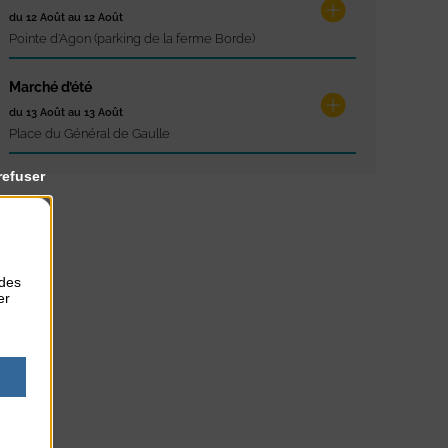
du 12 Août au 12 Août
Pointe d'Agon (parking de la ferme Borde)
Marché d’été
du 13 Août au 13 Août
Place du Général de Gaulle
refuser
 des
er