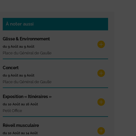
À noter aussi
Glisse & Environnement
du 9 Août au 9 Août
Place du Général de Gaulle
Concert
du 9 Août au 9 Août
Place du Général de Gaulle
Exposition « Itinéraires »
du 10 Août au 16 Août
Petit Office
Réveil musculaire
du 10 Août au 14 Août