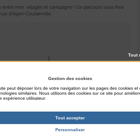
e entre mer, villages et campagne ! Ce parcours vous fera
ue d’Agon-Coutainville.
Tout 
RES
TARIFS
10€ - 5€ (-12 ans)
Gestion des cookies
ite peut déposer lors de votre navigation sur les pages des cookies et
nologies similaires. Nous utilisons des cookies sur ce site pour amélior
e expérience utilisateur.
NTERNET
ile.fr
Tout accepter
Personnaliser