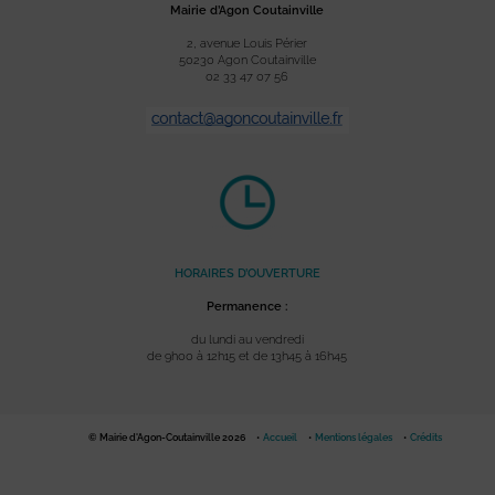
Mairie d’Agon Coutainville
2, avenue Louis Périer
50230 Agon Coutainville
02 33 47 07 56
HORAIRES D’OUVERTURE
Permanence :
du lundi au vendredi
de 9h00 à 12h15 et de 13h45 à 16h45
© Mairie d'Agon-Coutainville 2026
Accueil
Mentions légales
Crédits