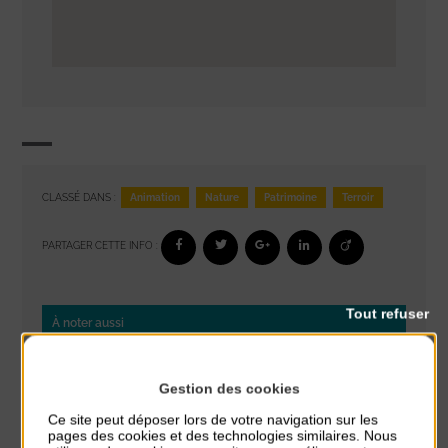
Animation
Nature
Patrimoine
Terroir
CLASSÉ DANS :
PARTAGER CETTE INFO :
Tout refuser
À noter aussi
Glisse & Environnement
Gestion des cookies
du 9 Août au 9 Août
Place du Général de Gaulle
Ce site peut déposer lors de votre navigation sur les
pages des cookies et des technologies similaires. Nous