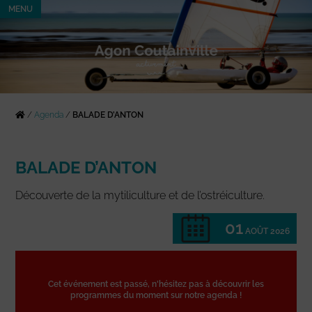
MENU
/
Agenda
/
BALADE D’ANTON
BALADE D’ANTON
Découverte de la mytiliculture et de l’ostréiculture.
01
AOÛT 2026
Cet événement est passé, n'hésitez pas à découvrir les
programmes du moment sur notre agenda !