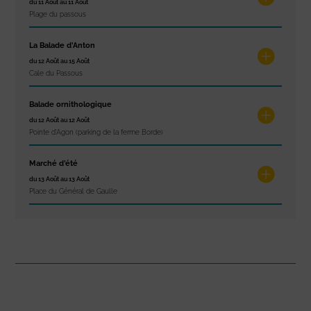
du 11 Août au 11 Août
Plage du passous
La Balade d’Anton
du 12 Août au 15 Août
Cale du Passous
Balade ornithologique
du 12 Août au 12 Août
Pointe d'Agon (parking de la ferme Borde)
Marché d’été
du 13 Août au 13 Août
Place du Général de Gaulle