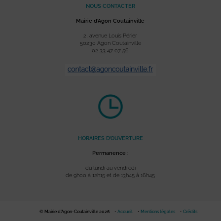
NOUS CONTACTER
Mairie d’Agon Coutainville
2, avenue Louis Périer
50230 Agon Coutainville
02 33 47 07 56
HORAIRES D’OUVERTURE
Permanence :
du lundi au vendredi
de 9h00 à 12h15 et de 13h45 à 16h45
© Mairie d'Agon-Coutainville 2026
Accueil
Mentions légales
Crédits