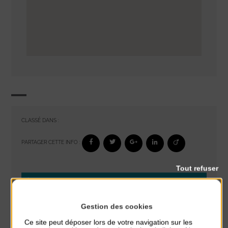
CLASSÉ DANS :
PARTAGER CETTE INFO :
Tout refuser
À noter aussi
Réveil musculaire
Gestion des cookies
du 3 Août au 7 Août
Ce site peut déposer lors de votre navigation sur les
Plage du passous