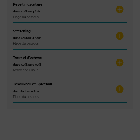
Réveil musculaire
du 10 Août au 14 Août
Plage du passous
Stretching
du 10 Août au 14 Août
Plage du passous
Tournoi d’échecs
du 10 Août au 10 Août
Résidence Challe
Tchoukball et Spikeball
du 11 Août au 11 Août
Plage du passous