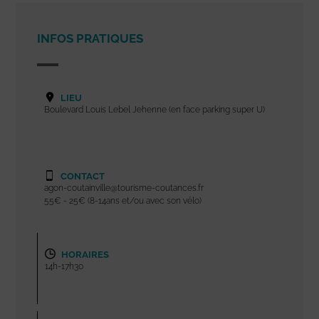
INFOS PRATIQUES
LIEU
Boulevard Louis Lebel Jehenne (en face parking super U)
CONTACT
agon-coutainville@tourisme-coutances.fr
55€ - 25€ (8-14ans et/ou avec son vélo)
HORAIRES
14h-17h30