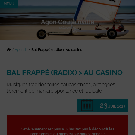
MENU
/
Agenda
/
Bal Frappé (radix) > Au casino
BAL FRAPPÉ (RADIX) > AU CASINO
Musiques traditionnelles caucasiennes, arrangées
librement de manière spontanée et radicale.
23
JUIL 2023
Cet événement est passé, n'hésitez pas à découvrir les
programmes du moment sur notre agenda !