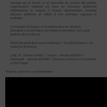
sauvage qui se nourrit et se renouvelle au contact des publics.
L’improvisation maîtrisée est reine, les morceaux deviennent
métamorphes et uniques à chaque représentation. Envolées
virtuoses aériennes se mêlent à une rythmique rugueuse et
endiablée.
Ça transpire de fougue, ça se poétise dans les moments
d’accalmie et ça finit dans une ambiance dancefloor d’un squat
berlinois des années 90.
RADIX fait partie de la sauce balkanique / le collectif banoun / le
collectif le fil d’Ariane
LINE UP : Clément DANIEL / Violons – Antoine SERGENT /
Violoncelle – Nathalie RENARD / Danseuse, présente sur la formule
Le Bal Frappé
*Repli au casino en cas d’intempéries