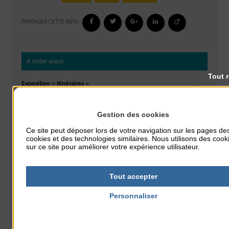
PARTAGER CETTE INFO :
À noter aussi
Tout 
Exposition « Itinéraires »
du 10 Août au 16 Août
Petit Office
Gestion des cookies
Réveil musculaire
Ce site peut déposer lors de votre navigation sur les pages de
cookies et des technologies similaires. Nous utilisons des cook
du 10 Août au 14 Août
sur ce site pour améliorer votre expérience utilisateur.
Plage du passous
Stretching
Tout accepter
du 10 Août au 14 Août
Plage du passous
Personnaliser
Politique de confidentialité
Tournoi d’échecs
du 10 Août au 10 Août