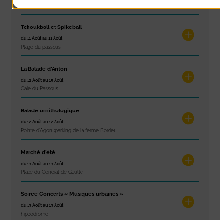
Résidence Challe
Tchoukball et Spikeball
du 11 Août au 11 Août
Plage du passous
La Balade d’Anton
du 12 Août au 15 Août
Cale du Passous
Balade ornithologique
du 12 Août au 12 Août
Pointe d'Agon (parking de la ferme Borde)
Marché d’été
du 13 Août au 13 Août
Place du Général de Gaulle
Soirée Concerts « Musiques urbaines »
du 13 Août au 13 Août
hippodrome