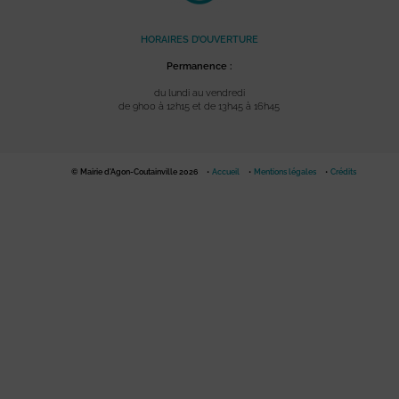
HORAIRES D’OUVERTURE
Permanence :
du lundi au vendredi
de 9h00 à 12h15 et de 13h45 à 16h45
© Mairie d'Agon-Coutainville 2026
Accueil
Mentions légales
Crédits