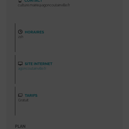
CONTACT
culture.mairie@agoncoutainville.fr
HORAIRES
21h
SITE INTERNET
agoncoutainville.fr
TARIFS
Gratuit
PLAN