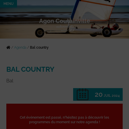
MENU
/
Agenda
/
Bal country
BAL COUNTRY
Bal
20
JUIL 2024
Cet événement est passé, n'hésitez pas à découvrir les
programmes du moment sur notre agenda !