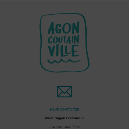
NOUS CONTACTER
Mairie d’Agon Coutainville
2, avenue Louis Périer