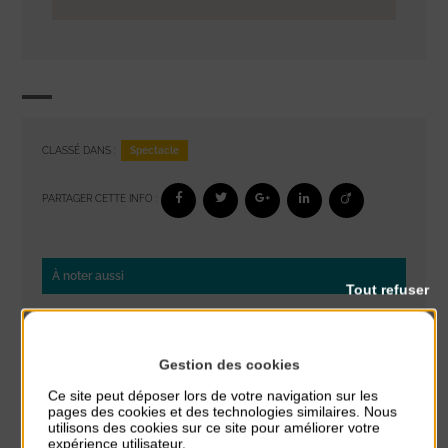
Spectacle
CLASSÉ DANS :
PARTAGER CETTE INFO :
À noter aussi
Tout refuser
Glisse & Environnement
du 9 Août au 9 Août
Place du Général de Gaulle
Gestion des cookies
Ce site peut déposer lors de votre navigation sur les
Concert
pages des cookies et des technologies similaires. Nous
utilisons des cookies sur ce site pour améliorer votre
du 9 Août au 9 Août
expérience utilisateur.
Place du Général de Gaulle