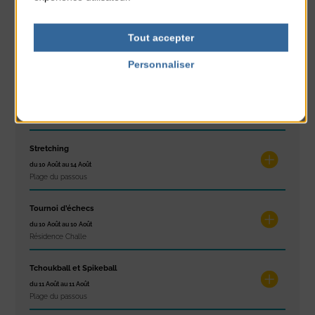
Exposition « Itinéraires »
Tout accepter
du 10 Août au 16 Août
Petit Office
Personnaliser
Politique de confidentialité
Réveil musculaire
du 10 Août au 14 Août
Plage du passous
Stretching
du 10 Août au 14 Août
Plage du passous
Tournoi d’échecs
du 10 Août au 10 Août
Résidence Challe
Tchoukball et Spikeball
du 11 Août au 11 Août
Plage du passous