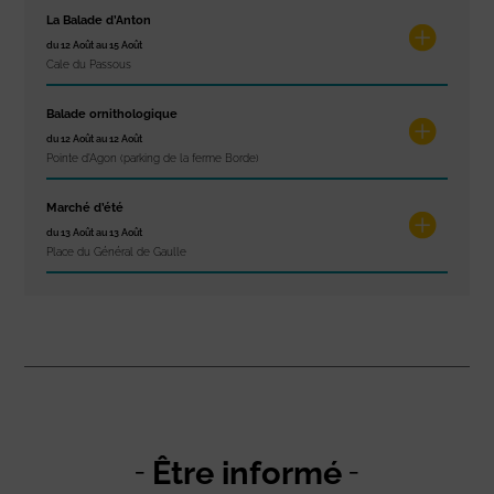
La Balade d’Anton
du 12 Août au 15 Août
Cale du Passous
Balade ornithologique
du 12 Août au 12 Août
Pointe d'Agon (parking de la ferme Borde)
Marché d’été
du 13 Août au 13 Août
Place du Général de Gaulle
Être informé