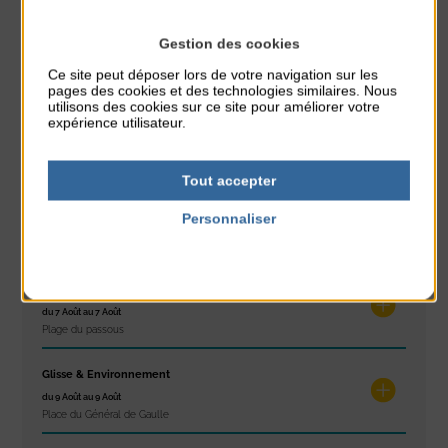
Gestion des cookies
Ce site peut déposer lors de votre navigation sur les
À noter aussi
pages des cookies et des technologies similaires. Nous
utilisons des cookies sur ce site pour améliorer votre
Réveil musculaire
expérience utilisateur.
du 3 Août au 7 Août
Plage du passous
Tout accepter
Stretching
Personnaliser
du 3 Août au 7 Août
Politique de confidentialité
Plage du passous
Concours de châteaux de sable
du 7 Août au 7 Août
Plage du passous
Glisse & Environnement
du 9 Août au 9 Août
Place du Général de Gaulle