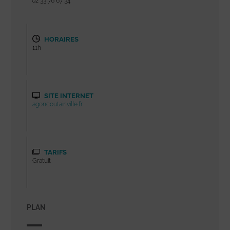
02 33 76 67 34
HORAIRES
11h
SITE INTERNET
agoncoutainville.fr
TARIFS
Gratuit
PLAN