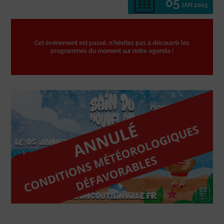
05
JAN 2025
Cet événement est passé, n'hésitez pas à découvrir les
programmes du moment sur notre agenda !