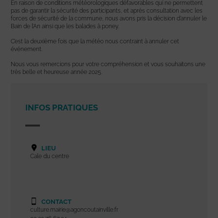
En raison de conditions météorologiques défavorables qui ne permettent
pas de garantir la sécurité des participants, et après consultation avec les
forces de sécurité de la commune, nous avons pris la décision d’annuler le
Bain de l’An ainsi que les balades à poney.
C’est la deuxième fois que la météo nous contraint à annuler cet
événement.
Nous vous remercions pour votre compréhension et vous souhaitons une
très belle et heureuse année 2025.
INFOS PRATIQUES
LIEU
Cale du centre
CONTACT
culture.mairie@agoncoutainville.fr