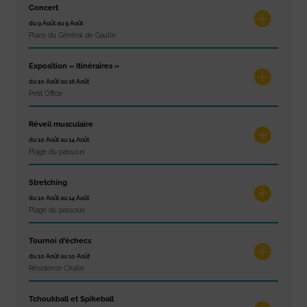
Concert
du 9 Août au 9 Août
Place du Général de Gaulle
Exposition « Itinéraires »
du 10 Août au 16 Août
Petit Office
Réveil musculaire
du 10 Août au 14 Août
Plage du passous
Stretching
du 10 Août au 14 Août
Plage du passous
Tournoi d’échecs
du 10 Août au 10 Août
Résidence Challe
Tchoukball et Spikeball