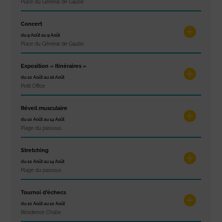
Place du Général de Gaulle
Concert
du 9 Août au 9 Août
Place du Général de Gaulle
Exposition « Itinéraires »
du 10 Août au 16 Août
Petit Office
Réveil musculaire
du 10 Août au 14 Août
Plage du passous
Stretching
du 10 Août au 14 Août
Plage du passous
Tournoi d’échecs
du 10 Août au 10 Août
Résidence Challe