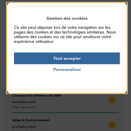
PARTAGER CETTE INFO :
Gestion des cookies
Ce site peut déposer lors de votre navigation sur les
pages des cookies et des technologies similaires. Nous
À noter aussi
utilisons des cookies sur ce site pour améliorer votre
expérience utilisateur.
Réveil musculaire
du 3 Août au 7 Août
Tout accepter
Plage du passous
Personnaliser
Stretching
Politique de confidentialité
du 3 Août au 7 Août
Plage du passous
Concours de châteaux de sable
du 7 Août au 7 Août
Plage du passous
Glisse & Environnement
du 9 Août au 9 Août