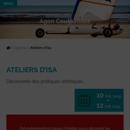
MENU
/
Agenda
/
Ateliers d’Isa
ATELIERS D’ISA
Découverte des pratiques artistiques.
10
JUIL 2019
12
JUIL 2019
Cet événement est passé, n'hésitez pas à découvrir les