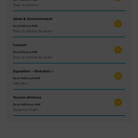
Plage du passous
Glisse & Environnement
du 9 Août au 9 Août
Place du Général de Gaulle
Concert
du 9 Août au 9 Août
Place du Général de Gaulle
Exposition « Itinéraires »
du 10 Août au 16 Août
Petit Office
Tournoi d’échecs
du 10 Août au 10 Août
Résidence Challe