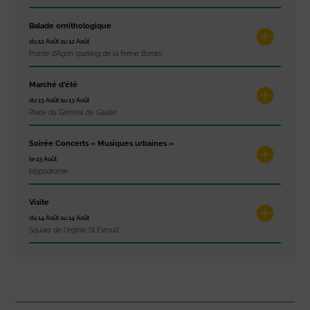
Balade ornithologique
du 12 Août au 12 Août
Pointe d'Agon (parking de la ferme Borde)
Marché d’été
du 13 Août au 13 Août
Place du Général de Gaulle
Soirée Concerts « Musiques urbaines »
le 13 Août
hippodrome
Visite
du 14 Août au 14 Août
Square de l'église St Evroult