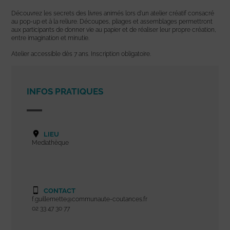
Découvrez les secrets des livres animés lors d’un atelier créatif consacré
au pop-up et à la reliure. Découpes, pliages et assemblages permettront
aux participants de donner vie au papier et de réaliser leur propre création,
entre imagination et minutie.
Atelier accessible dès 7 ans. Inscription obligatoire.
INFOS PRATIQUES
LIEU
Mediathèque
CONTACT
f.guillemette@communaute-coutances.fr
02 33 47 30 77