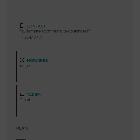
CONTACT
f.guillemette@communaute-coutances.fr
02 33 47 30 77
HORAIRES
10h30
TARIFS
Gratuit
PLAN