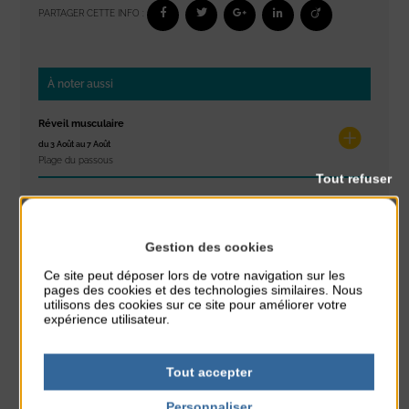
PARTAGER CETTE INFO :
À noter aussi
Réveil musculaire
du 3 Août au 7 Août
Plage du passous
Tout refuser
Stretching
du 3 Août au 7 Août
Plage du passous
Gestion des cookies
Ce site peut déposer lors de votre navigation sur les
Concours de châteaux de sable
pages des cookies et des technologies similaires. Nous
du 7 Août au 7 Août
utilisons des cookies sur ce site pour améliorer votre
Plage du passous
expérience utilisateur.
Glisse & Environnement
Tout accepter
du 9 Août au 9 Août
Place du Général de Gaulle
Personnaliser