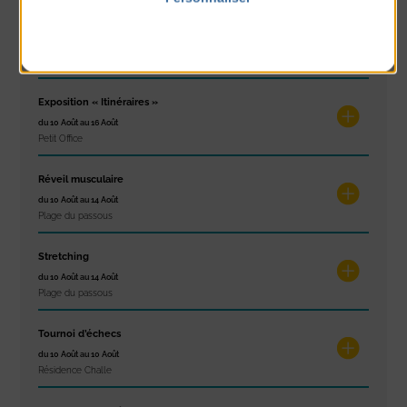
Politique de confidentialité
Concert
du 9 Août au 9 Août
Place du Général de Gaulle
Exposition « Itinéraires »
du 10 Août au 16 Août
Petit Office
Réveil musculaire
du 10 Août au 14 Août
Plage du passous
Stretching
du 10 Août au 14 Août
Plage du passous
Tournoi d’échecs
du 10 Août au 10 Août
Résidence Challe