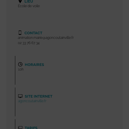
LIEU
École de voile
CONTACT
animation.mairie@agoncoutainville.fr
02 33 76 67 34
HORAIRES
10h
SITE INTERNET
agoncoutainville.fr
TARIFS