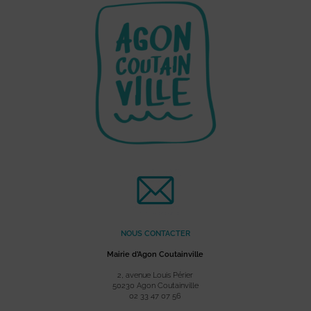
NOUS CONTACTER
Mairie d’Agon Coutainville
2, avenue Louis Périer
50230 Agon Coutainville
02 33 47 07 56