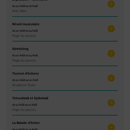
du 10 Août au 16 Août
Petit Office
Réveil musculaire
du 10 Août au 14 Août
Plage du passous
Stretching
du 10 Août au 14 Août
Plage du passous
Tournoi d’échecs
du 10 Août au 10 Août
Résidence Challe
Tchoukball et Spikeball
du 11 Août au 11 Août
Plage du passous
La Balade d’Anton
du 12 Août au 15 Août