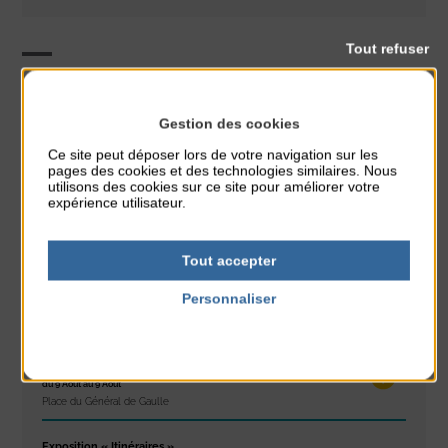
Tout refuser
Animation
CLASSÉ DANS :
Gestion des cookies
Ce site peut déposer lors de votre navigation sur les
PARTAGER CETTE INFO :
pages des cookies et des technologies similaires. Nous
utilisons des cookies sur ce site pour améliorer votre
expérience utilisateur.
À noter aussi
Tout accepter
Glisse & Environnement
Personnaliser
du 9 Août au 9 Août
Place du Général de Gaulle
Politique de confidentialité
Concert
du 9 Août au 9 Août
Place du Général de Gaulle
Exposition « Itinéraires »