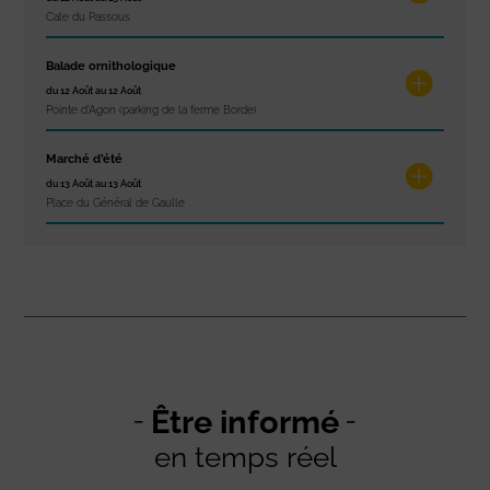
Cale du Passous
Balade ornithologique
du 12 Août au 12 Août
Pointe d'Agon (parking de la ferme Borde)
Marché d’été
du 13 Août au 13 Août
Place du Général de Gaulle
Être informé
en temps réel