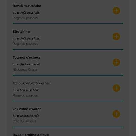
Réveil musculaire
du 10 Août au 14 Août
Plage du passous
Stretching
du 10 Août au 14 Août
Plage du passous
Tournoi d’échecs
du 10 Août au 10 Août
Résidence Challe
Tchoukball et Spikeball
du 11 Août au 11 Août
Plage du passous
La Balade d’Anton
du 12 Août au 15 Août
Cale du Passous
Balade ornithologique