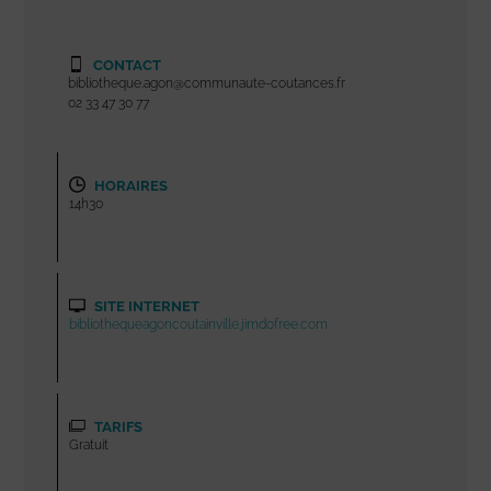
CONTACT
bibliotheque.agon@communaute-coutances.fr
02 33 47 30 77
HORAIRES
14h30
SITE INTERNET
bibliothequeagoncoutainville.jimdofree.com
TARIFS
Gratuit