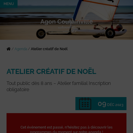
MENU
/
Agenda
/
Atelier créatif de Noël
ATELIER CRÉATIF DE NOËL
Tout public dès 8 ans – Atelier familial Inscription
obligatoire
09
DÉC 2023
Cet événement est passé, n'hésitez pas à découvrir les
programmes du moment sur notre agenda !