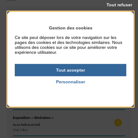
Tout refuser
CLASSÉ DANS :
Gestion des cookies
PARTAGER CETTE INFO :
Ce site peut déposer lors de votre navigation sur les
pages des cookies et des technologies similaires. Nous
utilisons des cookies sur ce site pour améliorer votre
expérience utilisateur.
À noter aussi
Glisse & Environnement
Tout accepter
du 9 Août au 9 Août
Place du Général de Gaulle
Personnaliser
Politique de confidentialité
Concert
du 9 Août au 9 Août
Place du Général de Gaulle
Exposition « Itinéraires »
du 10 Août au 16 Août
Petit Office