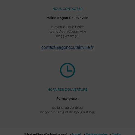
NOUS CONTACTER
Mairie d’Agon Coutainville
2, avenue Louis Périer
50230 Agon Coutainville
02 33 47 07 56
HORAIRES D’OUVERTURE
Permanence :
du lundi au vendredi
de 9h00 à 12h15 et de 13h45 à 16h45
© Mairie d'Agon-Coutainville 2026
Accueil
Mentions légales
Crédits