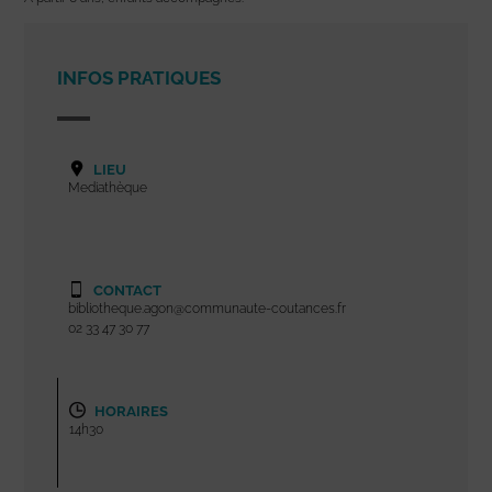
INFOS PRATIQUES
LIEU
Mediathèque
CONTACT
bibliotheque.agon@communaute-coutances.fr
02 33 47 30 77
HORAIRES
14h30