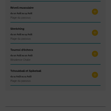
Réveil musculaire
du 10 Août au 14 Août
Plage du passous
Stretching
du 10 Août au 14 Août
Plage du passous
Tournoi d’échecs
du 10 Août au 10 Août
Résidence Challe
Tchoukball et Spikeball
du 11 Août au 11 Août
Plage du passous