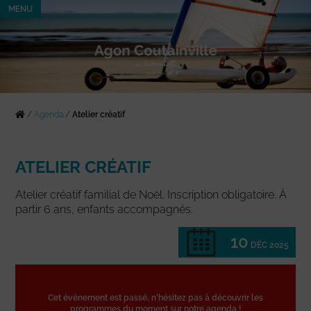
MENU
/
Agenda
/
Atelier créatif
ATELIER CRÉATIF
Atelier créatif familial de Noël. Inscription obligatoire. À
partir 6 ans, enfants accompagnés.
10
DÉC 2025
Cet événement est passé, n'hésitez pas à découvrir les
programmes du moment sur notre agenda !