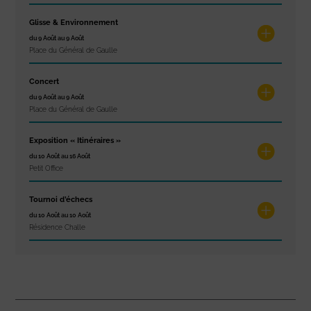
Glisse & Environnement
du 9 Août au 9 Août
Place du Général de Gaulle
Concert
du 9 Août au 9 Août
Place du Général de Gaulle
Exposition « Itinéraires »
du 10 Août au 16 Août
Petit Office
Tournoi d’échecs
du 10 Août au 10 Août
Résidence Challe