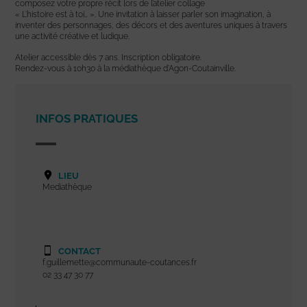
composez votre propre récit lors de l’atelier collage
« L’histoire est à toi… ». Une invitation à laisser parler son imagination, à
inventer des personnages, des décors et des aventures uniques à travers
une activité créative et ludique.
Atelier accessible dès 7 ans. Inscription obligatoire.
Rendez-vous à 10h30 à la médiathèque d’Agon-Coutainville.
INFOS PRATIQUES
LIEU
Mediathèque
CONTACT
f.guillemette@communaute-coutances.fr
02 33 47 30 77