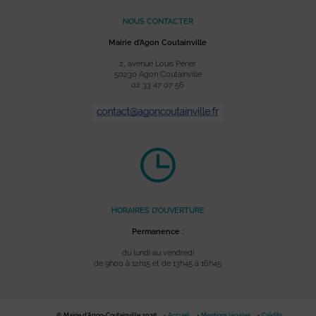
NOUS CONTACTER
Mairie d’Agon Coutainville
2, avenue Louis Périer
50230 Agon Coutainville
02 33 47 07 56
HORAIRES D’OUVERTURE
Permanence :
du lundi au vendredi
de 9h00 à 12h15 et de 13h45 à 16h45
© Mairie d'Agon-Coutainville 2026
Accueil
Mentions légales
Crédits