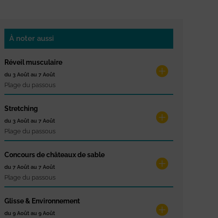
À noter aussi
Réveil musculaire
du 3 Août au 7 Août
Plage du passous
Stretching
du 3 Août au 7 Août
Plage du passous
Concours de châteaux de sable
du 7 Août au 7 Août
Plage du passous
Glisse & Environnement
du 9 Août au 9 Août