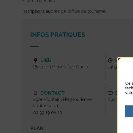
À partir de 8 ans.
Inscriptions auprès de l’office de tourisme.
INFOS PRATIQUES
LIEU
HORAI
Place du Général de Gaulle
14h30-16h
Ce s
tech
CONTACT
SITE I
votr
agon-coutainville@tourisme-
agoncoutainv
coutances.fr
02 33 19 08 10
PLAN