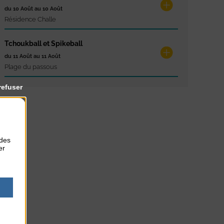
du 10 Août au 10 Août
Résidence Challe
Tchoukball et Spikeball
du 11 Août au 11 Août
Plage du passous
refuser
 des
er