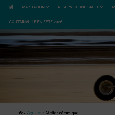
MA STATION
RÉSERVER UNE SALLE
M
COUTAINVILLE EN FÊTE 2026
/
Agenda
/
Atelier céramique