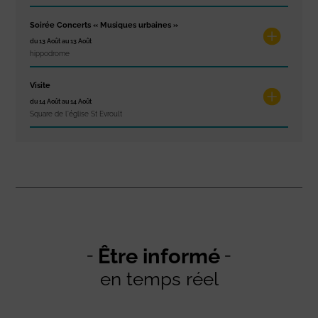
Soirée Concerts « Musiques urbaines »
du 13 Août au 13 Août
hippodrome
Visite
du 14 Août au 14 Août
Square de l'église St Evroult
Être informé
en temps réel