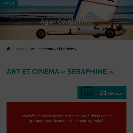
MENU
/
Agenda
/
Art et cinéma « Séraphine »
ART ET CINÉMA « SÉRAPHINE »
21
FÉV 2025
Cet événement est passé, n'hésitez pas à découvrir les
programmes du moment sur notre agenda !