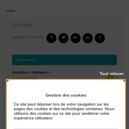
CLASSÉ DANS :
PARTAGER CETTE INFO :
À noter aussi
Exposition « Itinéraires »
Tout refuser
du 10 Août au 16 Août
Petit Office
Gestion des cookies
Réveil musculaire
Ce site peut déposer lors de votre navigation sur les
du 10 Août au 14 Août
pages des cookies et des technologies similaires. Nous
Plage du passous
utilisons des cookies sur ce site pour améliorer votre
expérience utilisateur.
Stretching
du 10 Août au 14 Août