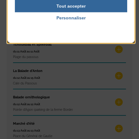
Plage du passous
Tout accepter
Personnaliser
Tournoi d’échecs
Politique de confidentialité
du 10 Août au 10 Août
Résidence Challe
Tchoukball et Spikeball
du 11 Août au 11 Août
Plage du passous
La Balade d’Anton
du 12 Août au 15 Août
Cale du Passous
Balade ornithologique
du 12 Août au 12 Août
Pointe d'Agon (parking de la ferme Borde)
Marché d’été
du 13 Août au 13 Août
Place du Général de Gaulle