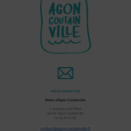
NOUS CONTACTER
Mairie d’Agon Coutainville
2, avenue Louis Périer
50230 Agon Coutainville
02 33 47 07 56