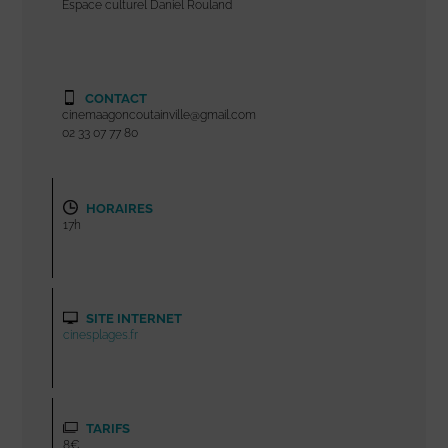
Espace culturel Daniel Rouland
CONTACT
cinemaagoncoutainville@gmail.com
02 33 07 77 80
HORAIRES
17h
SITE INTERNET
cinesplages.fr
TARIFS
8€