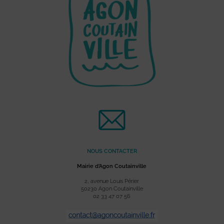
NOUS CONTACTER
Mairie d’Agon Coutainville
2, avenue Louis Périer
50230 Agon Coutainville
02 33 47 07 56