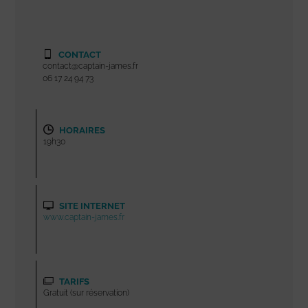
CONTACT
contact@captain-james.fr
06 17 24 94 73
HORAIRES
19h30
SITE INTERNET
www.captain-james.fr
TARIFS
Gratuit (sur réservation)