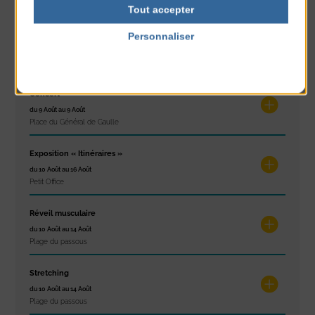
Plage du passous
Tout accepter
Glisse & Environnement
Personnaliser
du 9 Août au 9 Août
Politique de confidentialité
Place du Général de Gaulle
Concert
du 9 Août au 9 Août
Place du Général de Gaulle
Exposition « Itinéraires »
du 10 Août au 16 Août
Petit Office
Réveil musculaire
du 10 Août au 14 Août
Plage du passous
Stretching
du 10 Août au 14 Août
Plage du passous