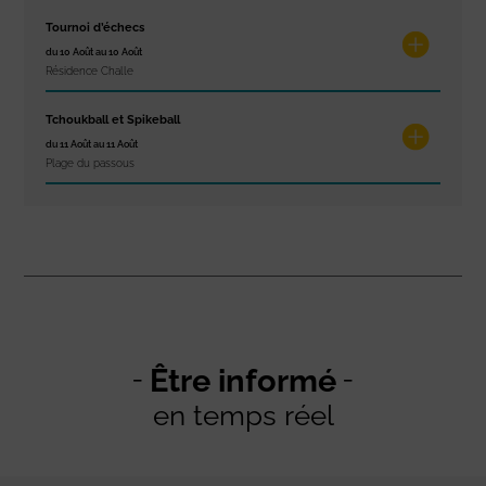
Tournoi d’échecs
du 10 Août au 10 Août
Résidence Challe
Tchoukball et Spikeball
du 11 Août au 11 Août
Plage du passous
Être informé
en temps réel