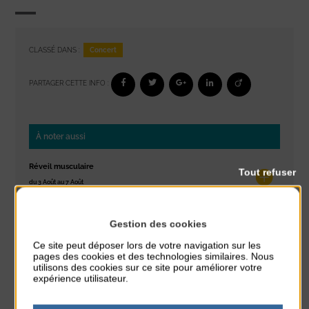
Concert
CLASSÉ DANS :
PARTAGER CETTE INFO :
À noter aussi
Réveil musculaire
Tout refuser
du 3 Août au 7 Août
Plage du passous
Gestion des cookies
Stretching
du 3 Août au 7 Août
Ce site peut déposer lors de votre navigation sur les
Plage du passous
pages des cookies et des technologies similaires. Nous
utilisons des cookies sur ce site pour améliorer votre
expérience utilisateur.
Concours de châteaux de sable
du 7 Août au 7 Août