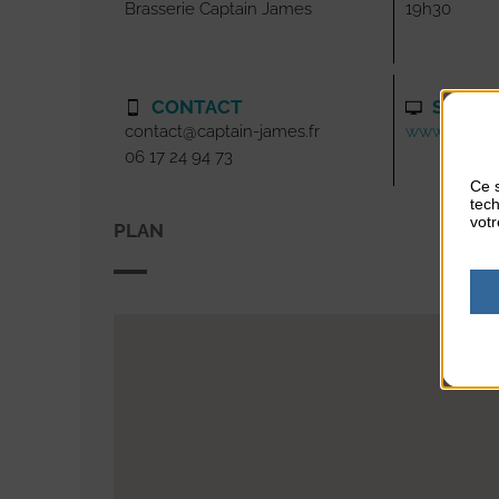
Brasserie Captain James
19h30
CONTACT
SITE I
contact@captain-james.fr
www.captain
06 17 24 94 73
Ce s
tech
votr
PLAN