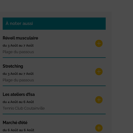
À noter aussi
Réveil musculaire
du 3 Août au 7 Août
Plage du passous
Stretching
du 3 Août au 7 Août
Plage du passous
Les ateliers d’Isa
du 4 Août au 6 Août
Tennis Club Coutainville
Marché d’été
du 6 Août au 6 Août