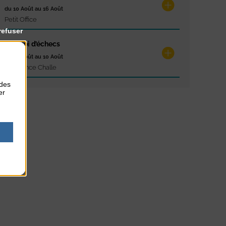
du 10 Août au 16 Août
Petit Office
refuser
Tournoi d’échecs
du 10 Août au 10 Août
Résidence Challe
 des
er