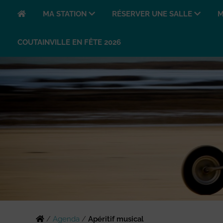
MA STATION
RÉSERVER UNE SALLE
M
COUTAINVILLE EN FÊTE 2026
/
Agenda
/
Apéritif musical