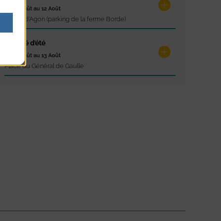
du 12 Août au 12 Août
Pointe d'Agon (parking de la ferme Borde)
Marché d’été
du 13 Août au 13 Août
Place du Général de Gaulle