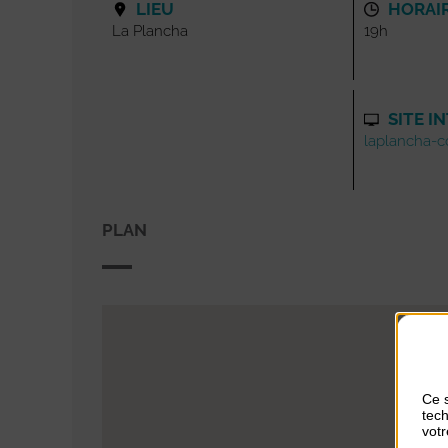
LIEU
HORAI
La Plancha
19h
SITE I
laplancha-co
PLAN
Ce s
tech
votr