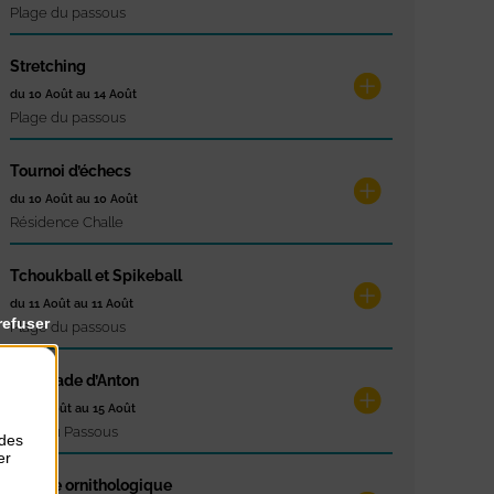
Plage du passous
Stretching
du 10 Août au 14 Août
Plage du passous
Tournoi d’échecs
du 10 Août au 10 Août
Résidence Challe
Tchoukball et Spikeball
du 11 Août au 11 Août
refuser
Plage du passous
La Balade d’Anton
du 12 Août au 15 Août
Cale du Passous
 des
er
Balade ornithologique