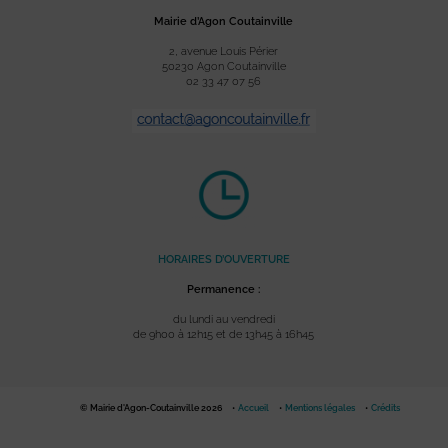
Mairie d’Agon Coutainville
2, avenue Louis Périer
50230 Agon Coutainville
02 33 47 07 56
HORAIRES D’OUVERTURE
Permanence :
du lundi au vendredi
de 9h00 à 12h15 et de 13h45 à 16h45
© Mairie d'Agon-Coutainville 2026
Accueil
Mentions légales
Crédits