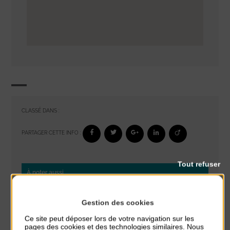
CLASSÉ DANS :
PARTAGER CETTE INFO :
Tout refuser
À noter aussi
Glisse & Environnement
Gestion des cookies
du 9 Août au 9 Août
Place du Général de Gaulle
Ce site peut déposer lors de votre navigation sur les
pages des cookies et des technologies similaires. Nous