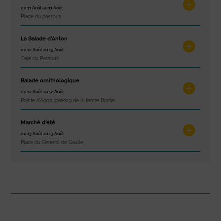
du 11 Août au 11 Août
Plage du passous
La Balade d’Anton
du 12 Août au 15 Août
Cale du Passous
Balade ornithologique
du 12 Août au 12 Août
Pointe d'Agon (parking de la ferme Borde)
Marché d’été
du 13 Août au 13 Août
Place du Général de Gaulle