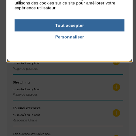
utilisons des cookies sur ce site pour améliorer votre
Concert
expérience utilisateur.
du 9 Août au 9 Août
Place du Général de Gaulle
Tout accepter
Exposition « Itinéraires »
Personnaliser
du 10 Août au 16 Août
Petit Office
Politique de confidentialité
Réveil musculaire
du 10 Août au 14 Août
Plage du passous
Stretching
du 10 Août au 14 Août
Plage du passous
Tournoi d’échecs
du 10 Août au 10 Août
Résidence Challe
Tchoukball et Spikeball