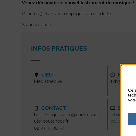
Venez découvrir ce nouvel instrument de musique !
Pour les 3-6 ans accompagnés d’un adulte
Sur inscription
INFOS PRATIQUES
LIEU
HORAI
Mediathèque
10h30
Ce s
tech
votr
CONTACT
SITE I
bibliotheque.agon@communa
bibliotheq
ute-coutances.fr
coutances.f
02 33 47 30 77