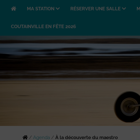
MA STATION
RÉSERVER UNE SALLE
M
COUTAINVILLE EN FÊTE 2026
/
Agenda
/
À la découverte du maestro