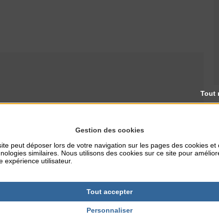
Tout 
RES
TARIFS
Gestion des cookies
Gratuit
ite peut déposer lors de votre navigation sur les pages des cookies et
nologies similaires. Nous utilisons des cookies sur ce site pour amélior
e expérience utilisateur.
NTERNET
ues.communaute-
Tout accepter
r
Personnaliser