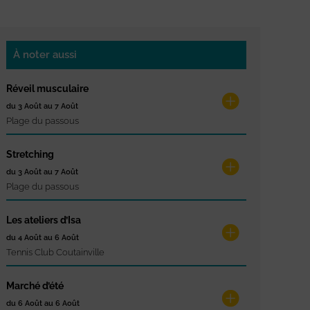
À noter aussi
Réveil musculaire
du 3 Août au 7 Août
Plage du passous
Stretching
du 3 Août au 7 Août
Plage du passous
Les ateliers d’Isa
du 4 Août au 6 Août
Tennis Club Coutainville
Marché d’été
du 6 Août au 6 Août