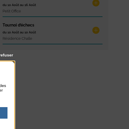
du 10 Août au 16 Août
Petit Office
Tournoi d’échecs
du 10 Août au 10 Août
Résidence Challe
refuser
 des
er