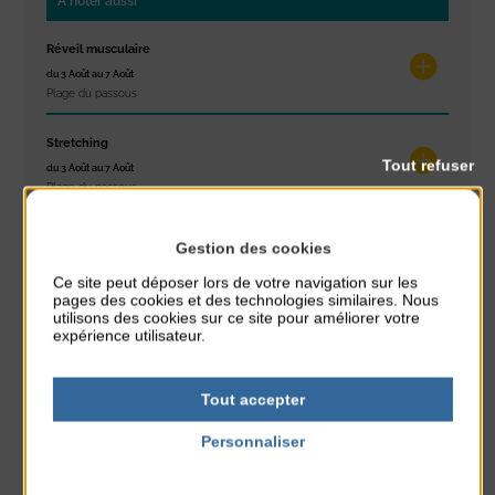
À noter aussi
Réveil musculaire
du 3 Août au 7 Août
Plage du passous
Stretching
Tout refuser
du 3 Août au 7 Août
Plage du passous
Les ateliers d’Isa
Gestion des cookies
du 4 Août au 6 Août
Ce site peut déposer lors de votre navigation sur les
Tennis Club Coutainville
pages des cookies et des technologies similaires. Nous
utilisons des cookies sur ce site pour améliorer votre
Marché d’été
expérience utilisateur.
du 6 Août au 6 Août
Place du Général de Gaulle
Tout accepter
Spectacle de rue
Personnaliser
du 6 Août au 6 Août
Politique de confidentialité
Place du Général de Gaulle