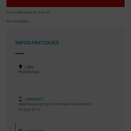
Accessible pour les 6-8 ans.
Sur inscription.
INFOS PRATIQUES
LIEU
Mediathèque
CONTACT
bibliotheque.agon@communaute-coutances.fr
02 33 47 30 77