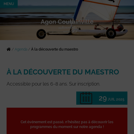
MENU
/
Agenda
/
À la découverte du maestro
À LA DÉCOUVERTE DU MAESTRO
Accessible pour les 6-8 ans. Sur inscription.
29
JUIL 2025
Cet événement est passé, n'hésitez pas à découvrir les
programmes du moment sur notre agenda !