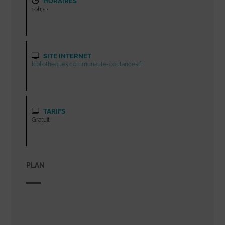
HORAIRES
10h30
SITE INTERNET
bibliotheques.communaute-coutances.fr
TARIFS
Gratuit
PLAN