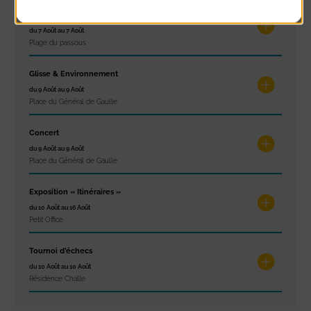
Concours de châteaux de sable
du 7 Août au 7 Août
Plage du passous
Glisse & Environnement
du 9 Août au 9 Août
Place du Général de Gaulle
Concert
du 9 Août au 9 Août
Place du Général de Gaulle
Exposition « Itinéraires »
du 10 Août au 16 Août
Petit Office
Tournoi d’échecs
du 10 Août au 10 Août
Résidence Challe