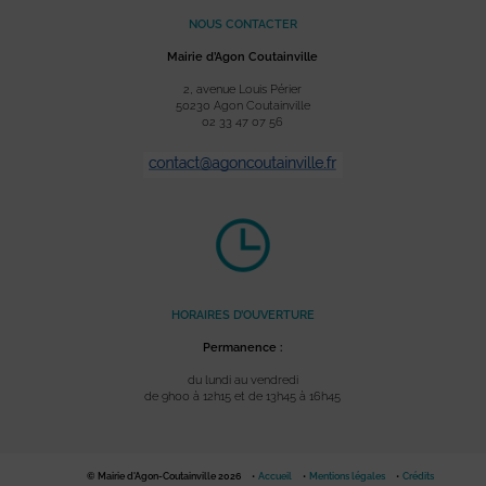
NOUS CONTACTER
Mairie d’Agon Coutainville
2, avenue Louis Périer
50230 Agon Coutainville
02 33 47 07 56
HORAIRES D’OUVERTURE
Permanence :
du lundi au vendredi
de 9h00 à 12h15 et de 13h45 à 16h45
© Mairie d'Agon-Coutainville 2026
Accueil
Mentions légales
Crédits