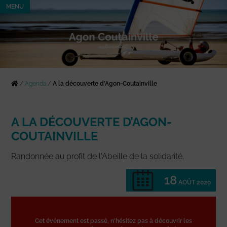
MENU
/
Agenda
/
A la découverte d’Agon-Coutainville
A LA DÉCOUVERTE D’AGON-
COUTAINVILLE
Randonnée au profit de l'Abeille de la solidarité.
18
AOÛT 2020
Cet événement est passé, n'hésitez pas à découvrir les