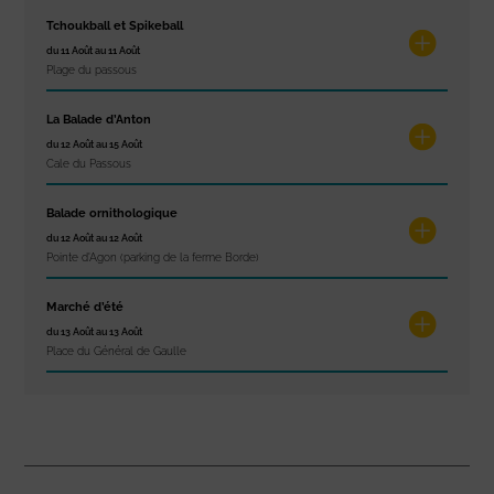
Tchoukball et Spikeball
du 11 Août au 11 Août
Plage du passous
La Balade d’Anton
du 12 Août au 15 Août
Cale du Passous
Balade ornithologique
du 12 Août au 12 Août
Pointe d'Agon (parking de la ferme Borde)
Marché d’été
du 13 Août au 13 Août
Place du Général de Gaulle