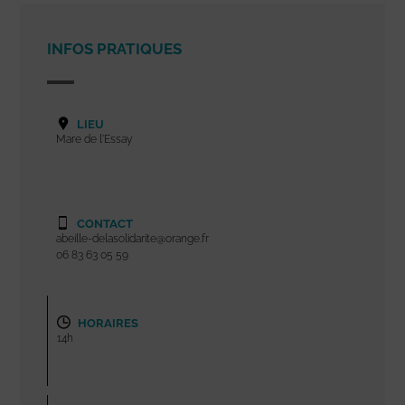
INFOS PRATIQUES
LIEU
Mare de l'Essay
CONTACT
abeille-delasolidarite@orange.fr
06 83 63 05 59
HORAIRES
14h