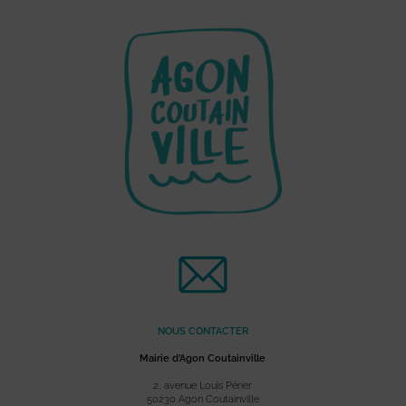
NOUS CONTACTER
Mairie d’Agon Coutainville
2, avenue Louis Périer
50230 Agon Coutainville