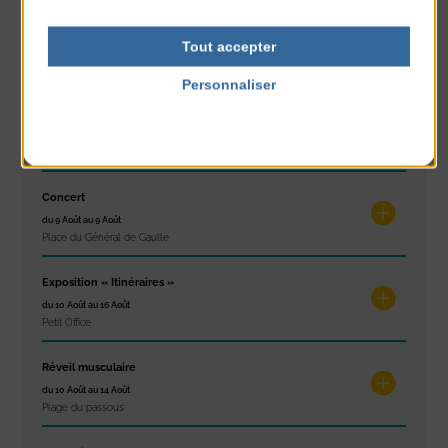
Concours de châteaux de sable
Tout accepter
du 7 Août au 7 Août
Plage du passous
Personnaliser
Politique de confidentialité
Glisse & Environnement
du 9 Août au 9 Août
Place du Général de Gaulle
Concert
du 9 Août au 9 Août
Place du Général de Gaulle
Exposition « Itinéraires »
du 10 Août au 16 Août
Petit Office
Réveil musculaire
du 10 Août au 14 Août
Plage du passous