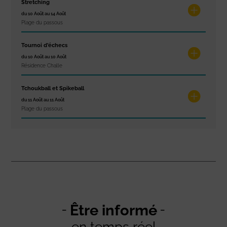
Stretching
du 10 Août au 14 Août
Plage du passous
Tournoi d’échecs
du 10 Août au 10 Août
Résidence Challe
Tchoukball et Spikeball
du 11 Août au 11 Août
Plage du passous
Être informé
en temps réel