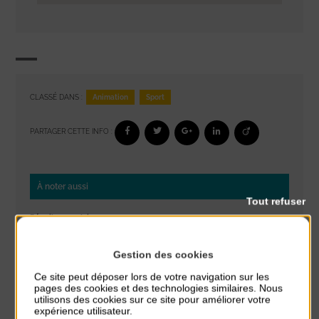
Animation
Sport
CLASSÉ DANS :
PARTAGER CETTE INFO :
À noter aussi
Tout refuser
Réveil musculaire
du 3 Août au 7 Août
Plage du passous
Gestion des cookies
Ce site peut déposer lors de votre navigation sur les
Stretching
pages des cookies et des technologies similaires. Nous
du 3 Août au 7 Août
utilisons des cookies sur ce site pour améliorer votre
Plage du passous
expérience utilisateur.