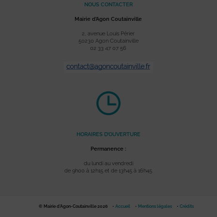
NOUS CONTACTER
Mairie d’Agon Coutainville
2, avenue Louis Périer
50230 Agon Coutainville
02 33 47 07 56
HORAIRES D’OUVERTURE
Permanence :
du lundi au vendredi
de 9h00 à 12h15 et de 13h45 à 16h45
© Mairie d'Agon-Coutainville 2026
Accueil
Mentions légales
Crédits