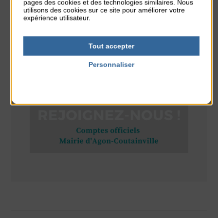
pages des cookies et des technologies similaires. Nous
utilisons des cookies sur ce site pour améliorer votre
du 9 Août au 9 Août
expérience utilisateur.
Place du Général de Gaulle
Tout accepter
Personnaliser
RÉSEAUX SOCIAUX
Politique de confidentialité