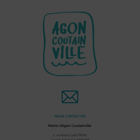
NOUS CONTACTER
Mairie d’Agon Coutainville
2, avenue Louis Périer
50230 Agon Coutainville