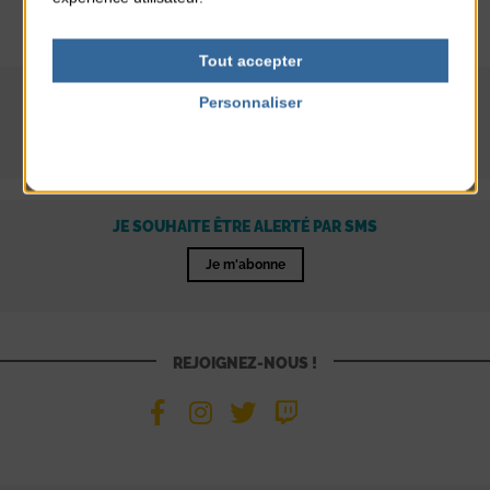
en temps réel
Tout accepter
JE VEUX RECEVOIR LA LETTRE D'INFORMATION MAIRIE
Personnaliser
Politique de confidentialité
Je m'abonne
JE SOUHAITE ÊTRE ALERTÉ PAR SMS
Je m'abonne
REJOIGNEZ-NOUS !