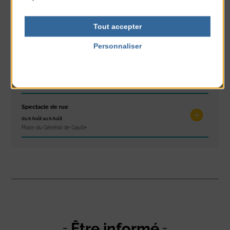
Les ateliers d’Isa
Tout accepter
du 4 Août au 6 Août
Tennis Club Coutainville
Personnaliser
Politique de confidentialité
Marché d’été
du 6 Août au 6 Août
Place du Général de Gaulle
Spectacle de rue
du 6 Août au 6 Août
Place du Général de Gaulle
Être informé