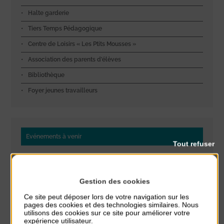
Halte garderie
Tiers Temps Pédagogique
Centre de Loisirs « Les Ptits Mousses »
Association des parents d’élèves
Bibliothèque
Foyer jeunes travailleurs
Evénements à venir
Tout refuser
Réveil musculaire
du 3 Août au 7 Août
Plage du passous
Gestion des cookies
Ce site peut déposer lors de votre navigation sur les
Stretching
pages des cookies et des technologies similaires. Nous
utilisons des cookies sur ce site pour améliorer votre
du 3 Août au 7 Août
expérience utilisateur.
Plage du passous