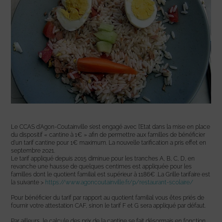
Le CCAS d’Agon-Coutainville s’est engagé avec l’Etat dans la mise en place
du dispositif « cantine à 1€ » afin de permettre aux familles de bénéficier
d’un tarif cantine pour 1€ maximum. La nouvelle tarification a pris effet en
septembre 2021.
Le tarif appliqué depuis 2015 diminue pour les tranches A, B, C, D, en
revanche une hausse de quelques centimes est appliquée pour les
familles dont le quotient familial est supérieur à 1186€ .La Grille tarifaire est
la suivante >
https://www.agoncoutainville.fr/p/restaurant-scolaire/
Pour bénéficier du tarif par rapport au quotient familial vous êtes priés de
fournir votre attestation CAF, sinon le tarif F et G sera appliqué par défaut.
Par ailleurs, le calcule des prix de la cantine se fait désormais en fonction