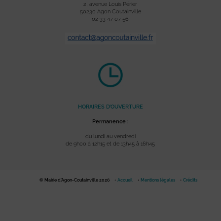
2, avenue Louis Périer
50230 Agon Coutainville
02 33 47 07 56
HORAIRES D’OUVERTURE
Permanence :
du lundi au vendredi
de 9h00 à 12h15 et de 13h45 à 16h45
© Mairie d'Agon-Coutainville 2026
Accueil
Mentions légales
Crédits