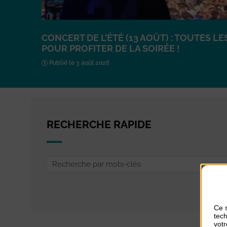
CONCERT DE L’ÉTÉ (13 AOÛT) : TOUTES L
POUR PROFITER DE LA SOIRÉE !
Publié le 3 août 2026
RECHERCHE RAPIDE
Ce s
tech
votr