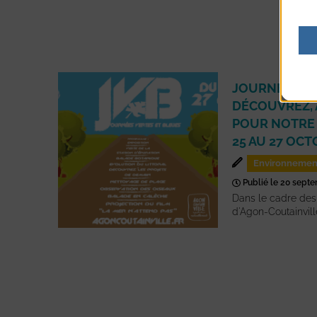
JOURNÉES VE
DÉCOUVREZ, 
POUR NOTRE
25 AU 27 OCT
Environnemen
Publié le 20 sept
Dans le cadre des
d'Agon-Coutainvill