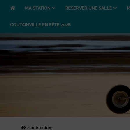
MA STATION
RÉSERVER UNE SALLE
M
COUTAINVILLE EN FÊTE 2026
/
animations