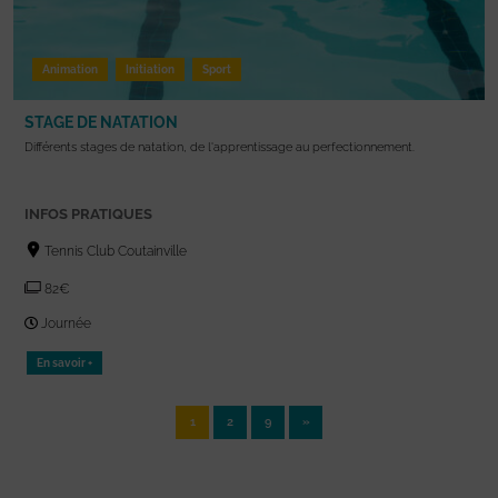
Animation
Initiation
Sport
STAGE DE NATATION
Différents stages de natation, de l'apprentissage au perfectionnement.
INFOS PRATIQUES
Tennis Club Coutainville
82€
Journée
En savoir +
1
2
9
»