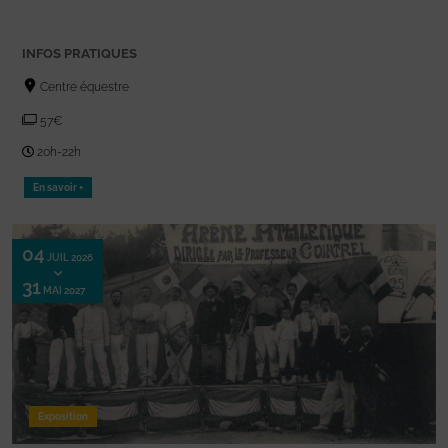
INFOS PRATIQUES
Centre équestre
57€
20h-22h
En savoir +
04
JUIL 2026
31
MAI 2027
Exposition