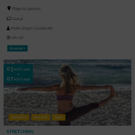
Plage du passous
Gratuit
Mairie d'Agon-Coutainville
10h-11h
En savoir +
03
AOÛT 2026
07
AOÛT 2026
Animation
Bien être
Sport
STRETCHING