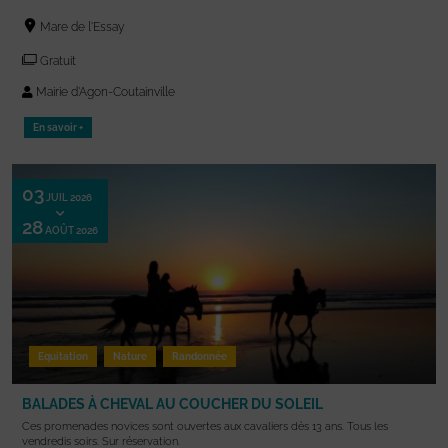
Mare de l'Essay
Gratuit
Mairie d'Agon-Coutainville
En savoir +
03
JUIL 2026
28
AOÛT 2026
Equitation
Nature
Randonnée
BALADES À CHEVAL AU COUCHER DU SOLEIL
Ces promenades novices sont ouvertes aux cavaliers dès 13 ans. Tous les
vendredis soirs. Sur réservation.