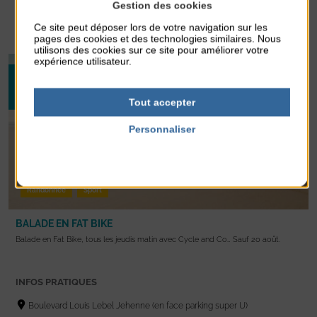
14h-17h30
Gestion des cookies
Ce site peut déposer lors de votre navigation sur les
En savoir +
pages des cookies et des technologies similaires. Nous
utilisons des cookies sur ce site pour améliorer votre
expérience utilisateur.
09
JUIL 2026
27
Tout accepter
AOÛT 2026
Personnaliser
Politique de confidentialité
Randonnée
Sport
BALADE EN FAT BIKE
Balade en Fat Bike, tous les jeudis matin avec Cycle and Co… Sauf 20 août.
INFOS PRATIQUES
Boulevard Louis Lebel Jehenne (en face parking super U)