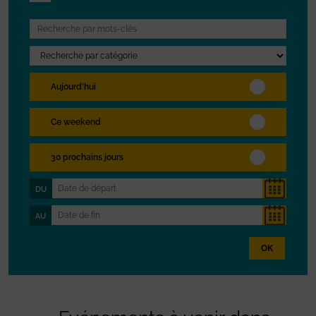
Aujourd'hui
Ce weekend
30 prochains jours
DU
AU
OK