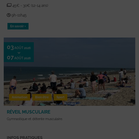
45€ - 30€ (12-14 ans)
9h-11h45
En savoir +
03
AOÛT 2026
07
AOÛT 2026
Animation
Bien être
Sport
RÉVEIL MUSCULAIRE
Gymnastique et détente musculaire.
INFOS PRATIQUES