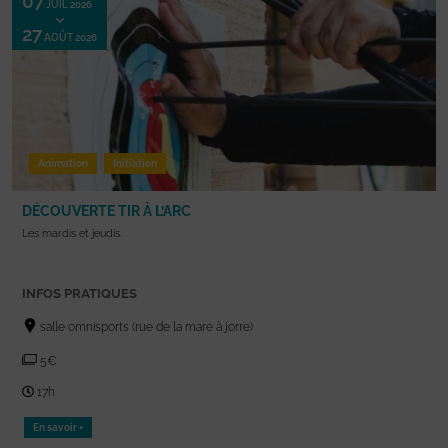
07
JUIL 2026
27
AOÛT 2026
Animation
Initiation
DÉCOUVERTE TIR À L’ARC
Les mardis et jeudis.
INFOS PRATIQUES
salle omnisports (rue de la mare à jorre)
5€
17h
En savoir +