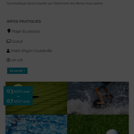
Gymnastique douce basée sur l'étirement des fibres musculaires.
INFOS PRATIQUES
Plage du passous
Gratuit
Mairie d'Agon-Coutainville
11h-12h
En savoir +
03
AOÛT 2026
07
AOÛT 2026