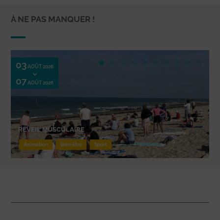
À NE PAS MANQUER !
03
AOÛT 2026
07
AOÛT 2026
RÉVEIL MUSCULAIRE
Animation
Bien être
Sport