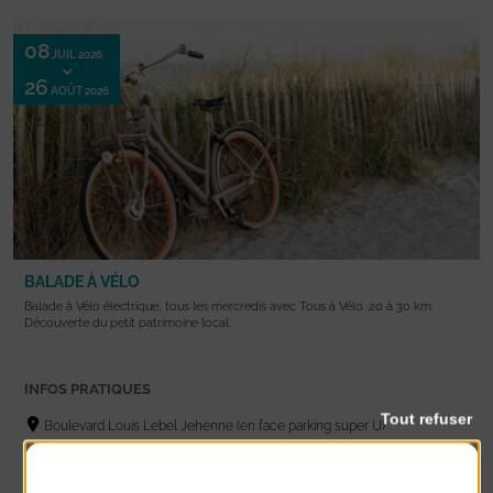
08
JUIL 2026
26
AOÛT 2026
BALADE À VÉLO
Balade à Vélo électrique, tous les mercredis avec Tous à Vélo. 20 à 30 km.
Découverte du petit patrimoine local.
INFOS PRATIQUES
Tout refuser
Boulevard Louis Lebel Jehenne (en face parking super U)
55€ | 25€ (8-14 ans ou avec son vélo)