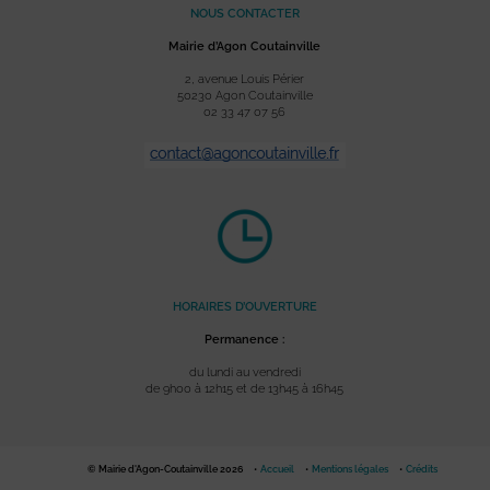
NOUS CONTACTER
Mairie d’Agon Coutainville
2, avenue Louis Périer
50230 Agon Coutainville
02 33 47 07 56
HORAIRES D’OUVERTURE
Permanence :
du lundi au vendredi
de 9h00 à 12h15 et de 13h45 à 16h45
© Mairie d'Agon-Coutainville 2026
Accueil
Mentions légales
Crédits