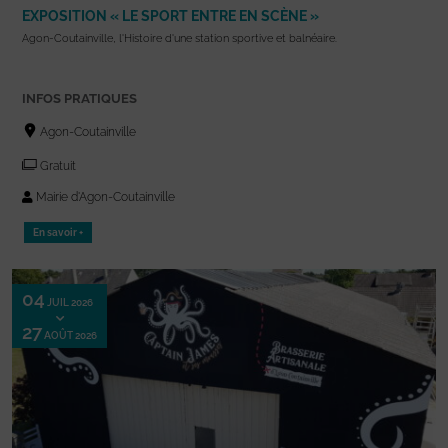
EXPOSITION « LE SPORT ENTRE EN SCÈNE »
Agon-Coutainville, l'Histoire d'une station sportive et balnéaire.
INFOS PRATIQUES
Agon-Coutainville
Gratuit
Mairie d'Agon-Coutainville
En savoir +
04
JUIL 2026
27
AOÛT 2026