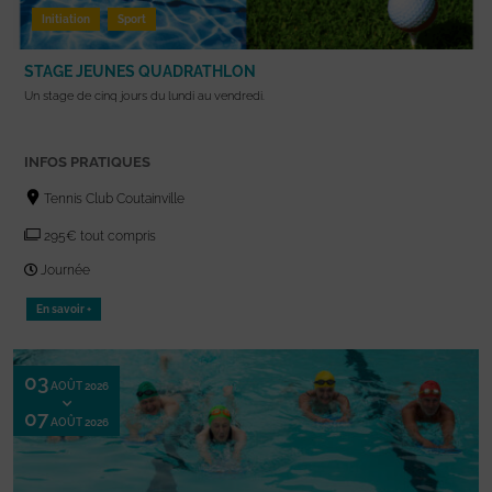
Initiation
Sport
STAGE JEUNES QUADRATHLON
Un stage de cinq jours du lundi au vendredi.
INFOS PRATIQUES
Tennis Club Coutainville
295€ tout compris
Journée
En savoir +
03
AOÛT 2026
07
AOÛT 2026