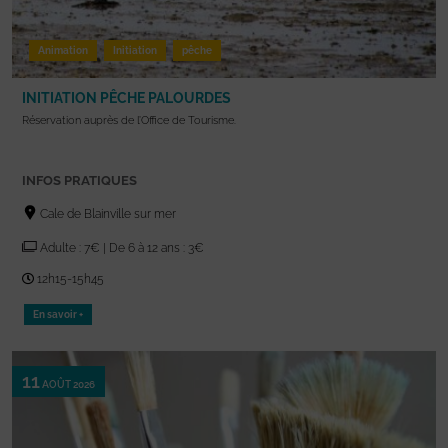
Animation
Initiation
pêche
INITIATION PÊCHE PALOURDES
Réservation auprès de l’Office de Tourisme.
INFOS PRATIQUES
Cale de Blainville sur mer
Adulte : 7€ | De 6 à 12 ans : 3€
12h15-15h45
En savoir +
11
AOÛT 2026