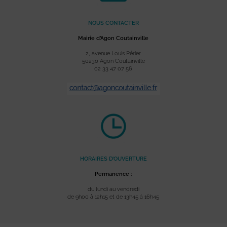
NOUS CONTACTER
Mairie d’Agon Coutainville
2, avenue Louis Périer
50230 Agon Coutainville
02 33 47 07 56
HORAIRES D’OUVERTURE
Permanence :
du lundi au vendredi
de 9h00 à 12h15 et de 13h45 à 16h45