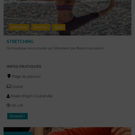
Animation
Bien être
Sport
STRETCHING
Gymnastique douce basée sur l'étirement des fibres musculaires.
INFOS PRATIQUES
Plage du passous
Gratuit
Mairie d'Agon-Coutainville
11h-12h
En savoir +