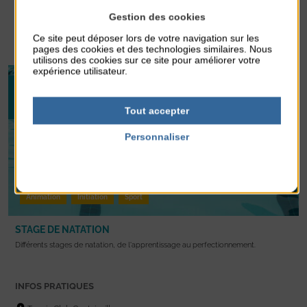
Journée
Gestion des cookies
Ce site peut déposer lors de votre navigation sur les
En savoir +
pages des cookies et des technologies similaires. Nous
utilisons des cookies sur ce site pour améliorer votre
expérience utilisateur.
10
AOÛT 2026
14
Tout accepter
AOÛT 2026
Personnaliser
Politique de confidentialité
Animation
Initiation
Sport
STAGE DE NATATION
Différents stages de natation, de l'apprentissage au perfectionnement.
INFOS PRATIQUES