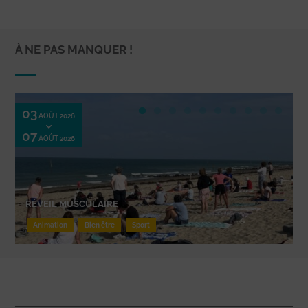
À NE PAS MANQUER !
03
AOÛT 2026
07
AOÛT 2026
RÉVEIL MUSCULAIRE
Animation
Bien être
Sport