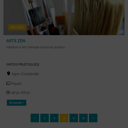
Bien être
ARTS ZEN
Initiation à l’art thérapie douce et positive.
INFOS PRATIQUES
Agon-Coutainville
Payant
14h30-16h30
En savoir +
«
1
2
3
4
9
»