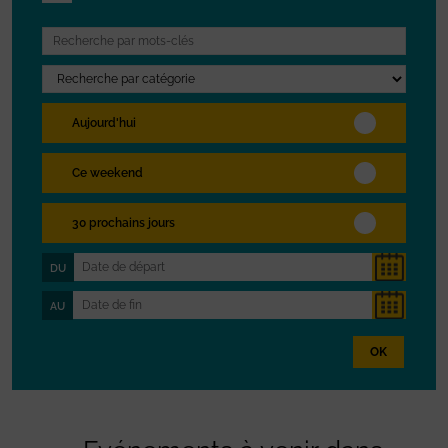
Aujourd'hui
Ce weekend
30 prochains jours
DU
AU
OK