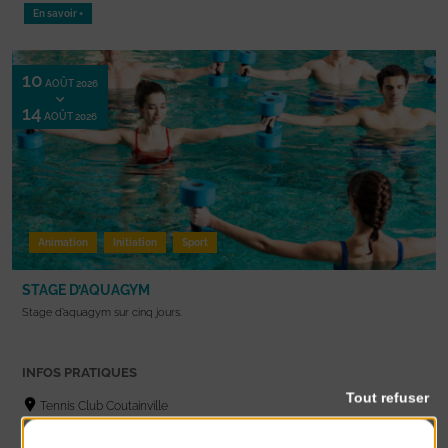
En savoir +
10
AOÛT 2026
14
AOÛT 2026
Animation
Initiation
Sport
STAGE D’AQUAGYM
Stage d’aquagym sur cinq jours.
INFOS PRATIQUES
Tout refuser
Tennis Club Coutainville
82€