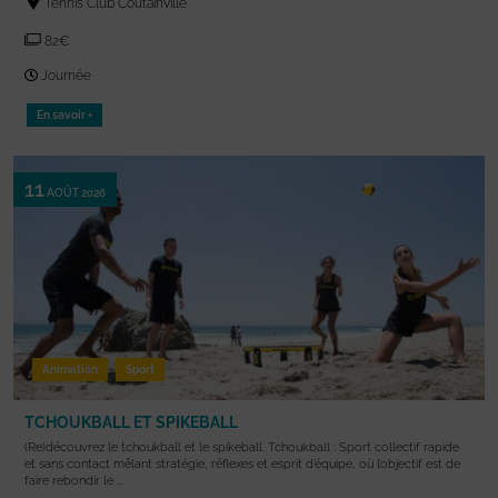
Tennis Club Coutainville
82€
Journée
En savoir +
11
AOÛT 2026
Animation
Sport
TCHOUKBALL ET SPIKEBALL
(Re)découvrez le tchoukball et le spikeball. Tchoukball : Sport collectif rapide
et sans contact mêlant stratégie, réflexes et esprit d’équipe, où l’objectif est de
faire rebondir le ...