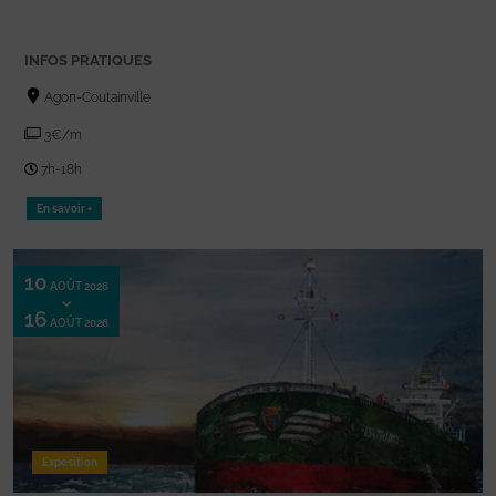
INFOS PRATIQUES
Agon-Coutainville
3€/m
7h-18h
En savoir +
10
AOÛT 2026
16
AOÛT 2026
Exposition