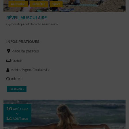
Animation
Bien être
Sport
RÉVEIL MUSCULAIRE
Gymnastique et détente musculaire.
INFOS PRATIQUES
Plage du passous
Gratuit
Mairie d'Agon-Coutainville
10h-11h
En savoir +
10
AOÛT 2026
14
AOÛT 2026