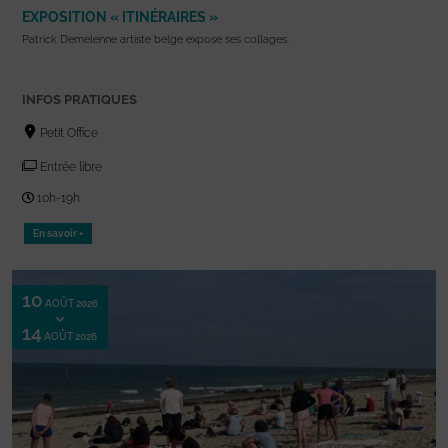
EXPOSITION « ITINÉRAIRES »
Patrick Demelenne artiste belge expose ses collages.
INFOS PRATIQUES
Petit Office
Entrée libre
10h-19h
En savoir +
10
AOÛT 2026
14
AOÛT 2026