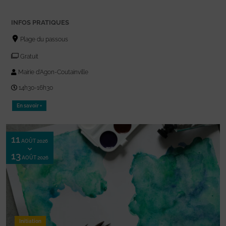
INFOS PRATIQUES
Plage du passous
Gratuit
Mairie d'Agon-Coutainville
14h30-16h30
En savoir +
11
AOÛT 2026
13
AOÛT 2026
Initiation