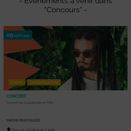
- Evénements à venir dans
"Concours" -
09
AOÛT 2026
Concert
Coutainville en Fête
CONCERT
Concert de Coutainville en Fête.
INFOS PRATIQUES
Place du Général de Gaulle