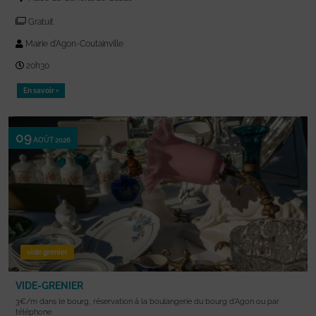
Gratuit
Mairie d'Agon-Coutainville
20h30
En savoir +
09
AOÛT 2026
vide grenier
VIDE-GRENIER
3€/m dans le bourg, réservation à la boulangerie du bourg d’Agon ou par
téléphone.