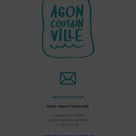
NOUS CONTACTER
Mairie d’Agon Coutainville
2, avenue Louis Périer
50230 Agon Coutainville
02 33 47 07 56