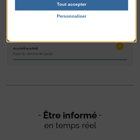
Plage du passous
Tout accepter
Glisse & Environnement
Personnaliser
du 9 Août au 9 Août
Politique de confidentialité
Place du Général de Gaulle
Concert
du 9 Août au 9 Août
Place du Général de Gaulle
Être informé
en temps réel