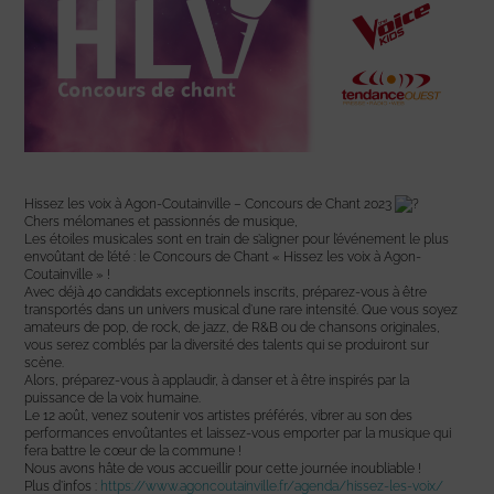
Hissez les voix à Agon-Coutainville – Concours de Chant 2023
Chers mélomanes et passionnés de musique,
Les étoiles musicales sont en train de s’aligner pour l’événement le plus
envoûtant de l’été : le Concours de Chant « Hissez les voix à Agon-
Coutainville » !
Avec déjà 40 candidats exceptionnels inscrits, préparez-vous à être
transportés dans un univers musical d’une rare intensité. Que vous soyez
amateurs de pop, de rock, de jazz, de R&B ou de chansons originales,
vous serez comblés par la diversité des talents qui se produiront sur
scène.
Alors, préparez-vous à applaudir, à danser et à être inspirés par la
puissance de la voix humaine.
Le 12 août, venez soutenir vos artistes préférés, vibrer au son des
performances envoûtantes et laissez-vous emporter par la musique qui
fera battre le cœur de la commune !
Nous avons hâte de vous accueillir pour cette journée inoubliable !
Plus d’infos :
https://www.agoncoutainville.fr/agenda/hissez-les-voix/