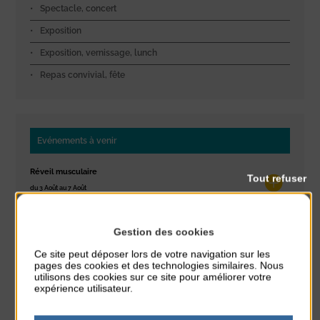
Spectacle, concert
Exposition
Exposition, vernissage, lunch
Repas convivial, fête
Evénements à venir
Réveil musculaire
Tout refuser
du 3 Août au 7 Août
Plage du passous
Gestion des cookies
Stretching
du 3 Août au 7 Août
Ce site peut déposer lors de votre navigation sur les
Plage du passous
pages des cookies et des technologies similaires. Nous
utilisons des cookies sur ce site pour améliorer votre
expérience utilisateur.
Concours de châteaux de sable
du 7 Août au 7 Août