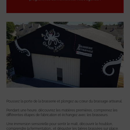
Poussez la porte de la brasserie et plongez au cœur du brassage artisanal.
Pendant une heure, découvrez les matières premières, comprenez les
différentes étapes de fabrication et échangez avec les brasseurs.
Une immersion sensorielle pour sentir le malt, découvrir le houblon,
comprendre la fermentation… et déguster les bières brassées sur place.