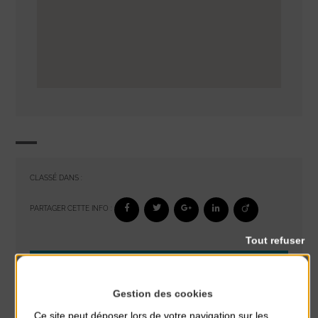
CLASSÉ DANS :
PARTAGER CETTE INFO :
Tout refuser
À noter aussi
Gestion des cookies
Glisse & Environnement
du 9 Août au 9 Août
Ce site peut déposer lors de votre navigation sur les