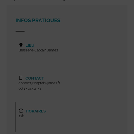
INFOS PRATIQUES
LIEU
Brasserie Captain James
CONTACT
contact@captain-james.fr
06 17 24 94 73
HORAIRES
17h