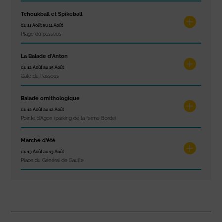
Tchoukball et Spikeball
du 11 Août au 11 Août
Plage du passous
La Balade d’Anton
du 12 Août au 15 Août
Cale du Passous
Balade ornithologique
du 12 Août au 12 Août
Pointe d'Agon (parking de la ferme Borde)
Marché d’été
du 13 Août au 13 Août
Place du Général de Gaulle