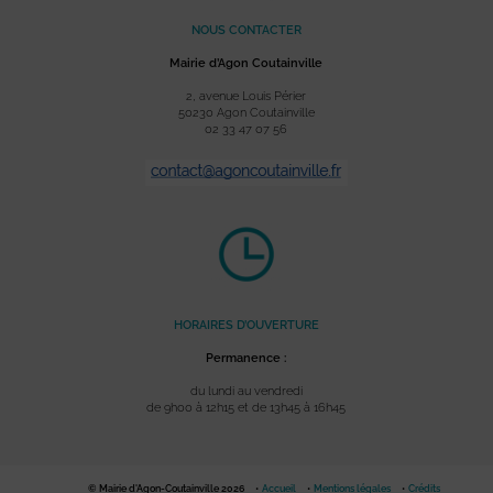
NOUS CONTACTER
Mairie d’Agon Coutainville
2, avenue Louis Périer
50230 Agon Coutainville
02 33 47 07 56
HORAIRES D’OUVERTURE
Permanence :
du lundi au vendredi
de 9h00 à 12h15 et de 13h45 à 16h45
© Mairie d'Agon-Coutainville 2026
Accueil
Mentions légales
Crédits