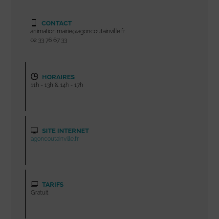
CONTACT
animation.mairie@agoncoutainville.fr
02 33 76 67 33
HORAIRES
11h - 13h & 14h - 17h
SITE INTERNET
agoncoutainville.fr
TARIFS
Gratuit