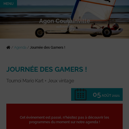
MENU
/
Agenda
/
Journée des Gamers !
JOURNÉE DES GAMERS !
Tournoi Mario Kart + Jeux vintage
05
AOÛT 2021
Cet événement est passé, n'hésitez pas à découvrir les
programmes du moment sur notre agenda !