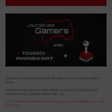
Participez au tournoi Mario Kart et affrontez les concurrents sur grand
écran !
Testez tous nos jeux jeux vidéo vintage sur la place De Gaulle de (en
partenariat avec Dynamite Games Saint-Lô)
LE TOURNOI EST COMPLET, VOUS POUVEZ VOUS INSCRIRE SUR LISTE
D’ATTENTE :