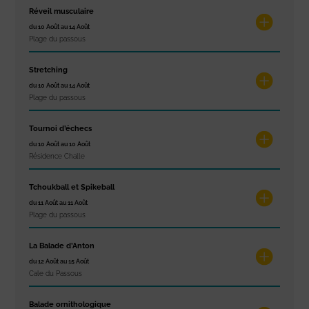
Réveil musculaire
du 10 Août au 14 Août
Plage du passous
Stretching
du 10 Août au 14 Août
Plage du passous
Tournoi d’échecs
du 10 Août au 10 Août
Résidence Challe
Tchoukball et Spikeball
du 11 Août au 11 Août
Plage du passous
La Balade d’Anton
du 12 Août au 15 Août
Cale du Passous
Balade ornithologique