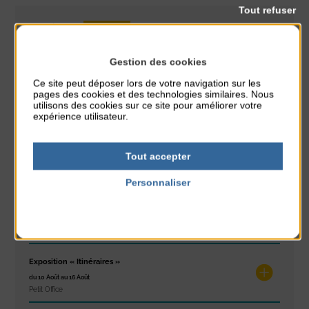
Tout refuser
Animation
CLASSÉ DANS :
Gestion des cookies
PARTAGER CETTE INFO :
Ce site peut déposer lors de votre navigation sur les
pages des cookies et des technologies similaires. Nous
utilisons des cookies sur ce site pour améliorer votre
À noter aussi
expérience utilisateur.
Glisse & Environnement
Tout accepter
du 9 Août au 9 Août
Place du Général de Gaulle
Personnaliser
Politique de confidentialité
Concert
du 9 Août au 9 Août
Place du Général de Gaulle
Exposition « Itinéraires »
du 10 Août au 16 Août
Petit Office