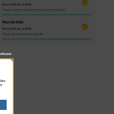
du 12 Août au 12 Août
Pointe d'Agon (parking de la ferme Borde)
Marché d’été
du 13 Août au 13 Août
Place du Général de Gaulle
refuser
 des
er