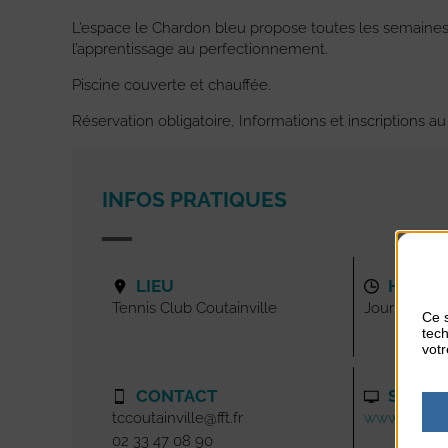
L’espace le Chardon bleu propose toutes les semaines p
l’apprentissage au perfectionnement.
Piscine couverte et chauffée.
Réservation obligatoire, Informations et inscriptions au 
INFOS PRATIQUES
LIEU
HORAI
Tennis Club Coutainville
Journée
Ce s
tech
votr
CONTACT
SITE I
tccoutainville@fft.fr
www.tennisco
02 33 47 08 90