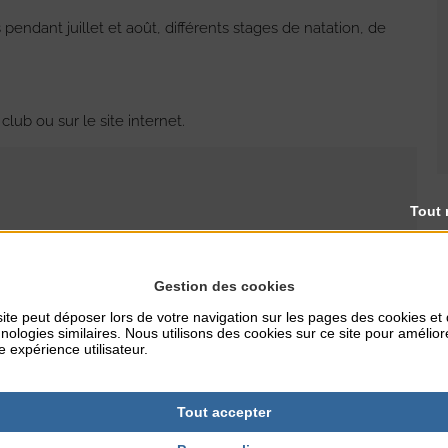
endant juillet et août, différents stages de natation, de
club ou sur le site internet.
Tout 
RES
TARIFS
Gestion des cookies
82€
ite peut déposer lors de votre navigation sur les pages des cookies et
nologies similaires. Nous utilisons des cookies sur ce site pour amélior
e expérience utilisateur.
NTERNET
Tout accepter
utainville.fr