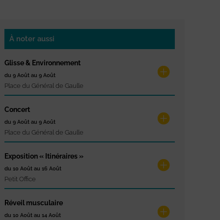
À noter aussi
Glisse & Environnement
du 9 Août au 9 Août
Place du Général de Gaulle
Concert
du 9 Août au 9 Août
Place du Général de Gaulle
Exposition « Itinéraires »
du 10 Août au 16 Août
Petit Office
Réveil musculaire
du 10 Août au 14 Août