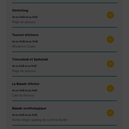
Stretching
du 10 Août au 14 Août
Plage du passous
Tournoi d’échecs
du 10 Août au 10 Août
Résidence Challe
Tchoukball et Spikeball
du 11 Août au 11 Août
Plage du passous
La Balade d’Anton
du 12 Août au 15 Août
Cale du Passous
Balade ornithologique
du 12 Août au 12 Août
Pointe d'Agon (parking de la ferme Borde)