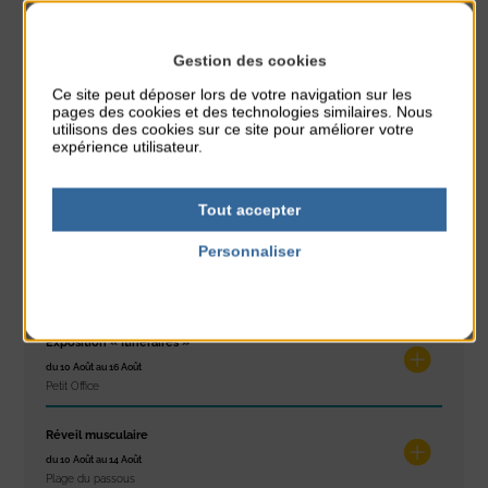
PARTAGER CETTE INFO :
Gestion des cookies
Ce site peut déposer lors de votre navigation sur les
À noter aussi
pages des cookies et des technologies similaires. Nous
utilisons des cookies sur ce site pour améliorer votre
expérience utilisateur.
Glisse & Environnement
du 9 Août au 9 Août
Place du Général de Gaulle
Tout accepter
Personnaliser
Concert
du 9 Août au 9 Août
Politique de confidentialité
Place du Général de Gaulle
Exposition « Itinéraires »
du 10 Août au 16 Août
Petit Office
Réveil musculaire
du 10 Août au 14 Août
Plage du passous