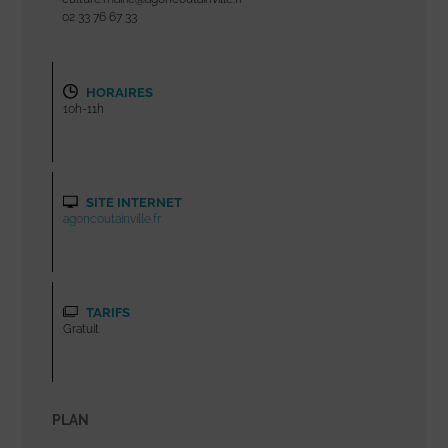
02 33 76 67 33
HORAIRES
10h-11h
SITE INTERNET
agoncoutainville.fr
TARIFS
Gratuit
PLAN