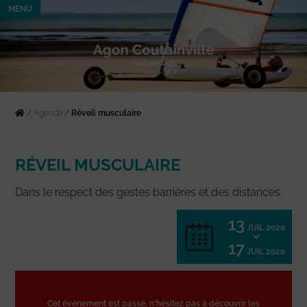
MENU
/
Agenda
/
Réveil musculaire
RÉVEIL MUSCULAIRE
Dans le respect des gestes barrières et des distances.
13
JUIL 2020
17
JUIL 2020
Cet événement est passé, n'hésitez pas à découvrir les