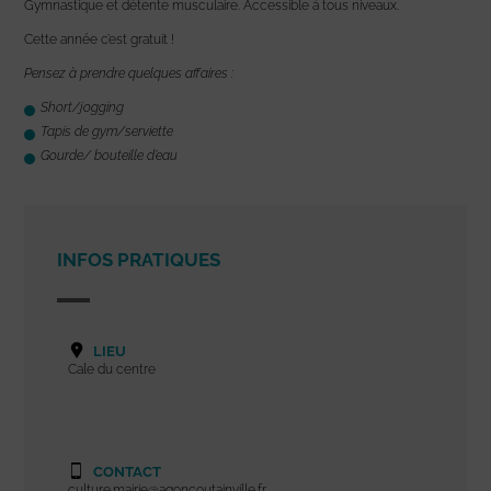
Gymnastique et détente musculaire. Accessible à tous niveaux.
Cette année c’est gratuit !
Pensez à prendre quelques affaires :
Short/jogging
Tapis de gym/serviette
Gourde/ bouteille d’eau
INFOS PRATIQUES
LIEU
Cale du centre
CONTACT
culture.mairie@agoncoutainville.fr