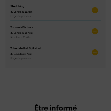
Stretching
du 10 Août au 14 Août
Plage du passous
Tournoi d’échecs
du 10 Août au 10 Août
Résidence Challe
Tchoukball et Spikeball
du 11 Août au 11 Août
Plage du passous
Être informé