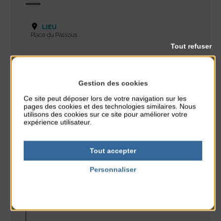
LIEU
Place du Passous
Tout refuser
CONTACT
Gestion des cookies
culture.mairie@agoncoutainville.fr
Ce site peut déposer lors de votre navigation sur les
02 33 76 67 34
pages des cookies et des technologies similaires. Nous
utilisons des cookies sur ce site pour améliorer votre
expérience utilisateur.
HORAIRES
20h30-21h15 et 21h45-22h30
Tout accepter
Personnaliser
Politique de confidentialité
SITE INTERNET
agoncoutainville.fr