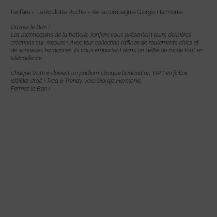
Fanfare « La Roulotte Ruche » de la compagnie Giorgio Harmonie.
Ouvrez le Ban !
Les mannequins de la batterie-fanfare vous présentent leurs dernières
créations sur-mesure ! Avec leur collection raffinée de roulements chics et
de sonneries tendances, ils vous emportent dans un défilé de mode tout en
(dé)cadence.
C
haque trottoir devient un podium, chaque badaud un VIP ! Va falloir
(dé)filer droit ! Trad & Trendy, voici Giorgio Harmonie.
Fermez le Ban !