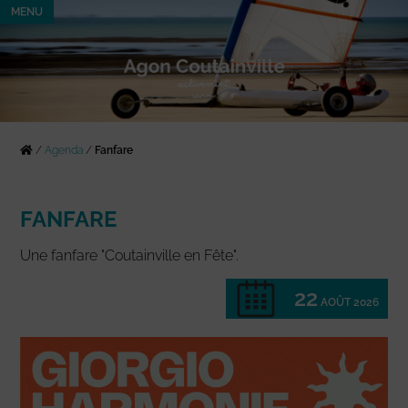
MENU
/
Agenda
/
Fanfare
FANFARE
Une fanfare "Coutainville en Fête".
22
AOÛT 2026