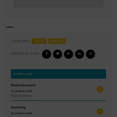
Concert
Spectacle
CLASSÉ DANS :
PARTAGER CETTE INFO :
À noter aussi
Réveil musculaire
du 3 Août au 7 Août
Plage du passous
Stretching
du 3 Août au 7 Août