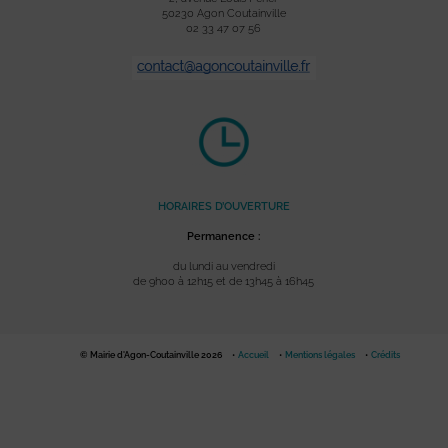
50230 Agon Coutainville
02 33 47 07 56
HORAIRES D’OUVERTURE
Permanence :
du lundi au vendredi
de 9h00 à 12h15 et de 13h45 à 16h45
© Mairie d'Agon-Coutainville 2026
Accueil
Mentions légales
Crédits