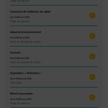
Plage du passous
Concours de châteaux de sable
du 7 Août au 7 Août
Plage du passous
Glisse & Environnement
du 9 Août au 9 Août
Place du Général de Gaulle
Concert
du 9 Août au 9 Août
Place du Général de Gaulle
Exposition « Itinéraires »
du 10 Août au 16 Août
Petit Office
Réveil musculaire
du 10 Août au 14 Août
Plage du passous