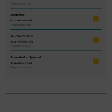
Plage du passous
Stretching
du 10 Août au 14 Août
Plage du passous
Tournoi d’échecs
du 10 Août au 10 Août
Résidence Challe
Tchoukball et Spikeball
du 11 Août au 11 Août
Plage du passous