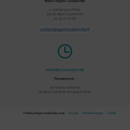
Mairie d’Agon Coutainville
2, avenue Louis Périer
50230 Agon Coutainville
02 33 47 07 56
HORAIRES D’OUVERTURE
Permanence :
du lundi au vendredi
de 9h00 à 12h15 et de 13h45 à 16h45
© Mairie d'Agon-Coutainville 2026
Accueil
Mentions légales
Crédits