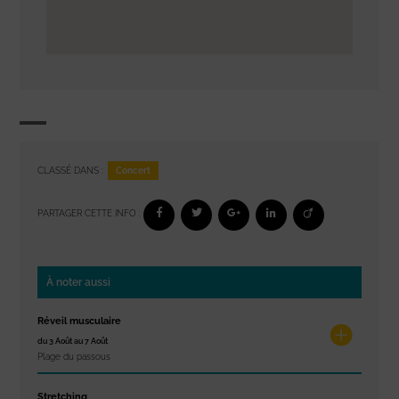
Concert
CLASSÉ DANS :
PARTAGER CETTE INFO :
À noter aussi
Réveil musculaire
du 3 Août au 7 Août
Plage du passous
Stretching