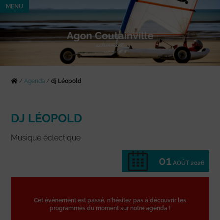
MENU
/
Agenda
/
dj Léopold
DJ LÉOPOLD
Musique éclectique
01
AOÛT 2026
Cet événement est passé, n'hésitez pas à découvrir les
programmes du moment sur notre agenda !