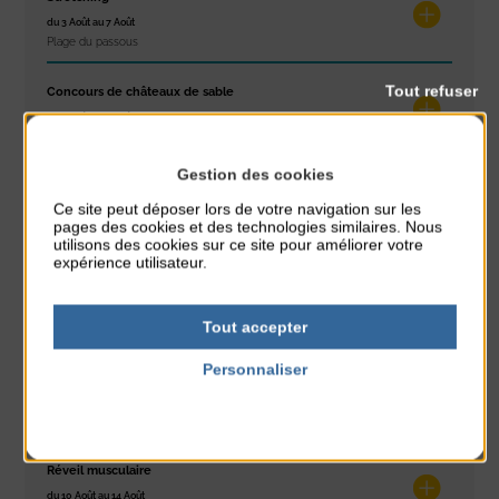
du 3 Août au 7 Août
Plage du passous
Tout refuser
Concours de châteaux de sable
du 7 Août au 7 Août
Plage du passous
Gestion des cookies
Glisse & Environnement
Ce site peut déposer lors de votre navigation sur les
du 9 Août au 9 Août
pages des cookies et des technologies similaires. Nous
Place du Général de Gaulle
utilisons des cookies sur ce site pour améliorer votre
expérience utilisateur.
Concert
du 9 Août au 9 Août
Tout accepter
Place du Général de Gaulle
Personnaliser
Exposition « Itinéraires »
Politique de confidentialité
du 10 Août au 16 Août
Petit Office
Réveil musculaire
du 10 Août au 14 Août