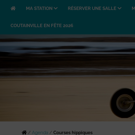
MA STATION
RÉSERVER UNE SALLE
M
COUTAINVILLE EN FÊTE 2026
/
Agenda
/
Courses hippiques