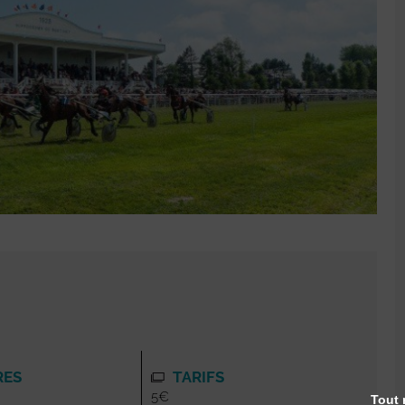
RES
TARIFS
5€
Tout 