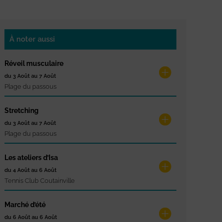
À noter aussi
Réveil musculaire
du 3 Août au 7 Août
Plage du passous
Stretching
du 3 Août au 7 Août
Plage du passous
Les ateliers d’Isa
du 4 Août au 6 Août
Tennis Club Coutainville
Marché d’été
du 6 Août au 6 Août