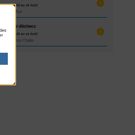
du 10 Août au 16 Août
Petit Office
Tournoi d’échecs
 des
du 10 Août au 10 Août
er
Résidence Challe