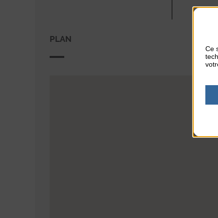
PLAN
Ce s
tech
votr